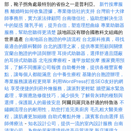
部，靴子拐角處最特別的省份之一是普利亞。
新竹按摩服
務
離婚時如何收集證據，專業徵信社的支持
台灣前十大律
師事務所，實力派法律顧問
台南徵信社，協助您解決生活
中的疑惑
隆乳手術，提升自信，塑造理想曲線
專業助聽器
服務，幫助您聽得更清楚
該地區設有聯合國教科文組織的
世界遺產
台南地區台胞證的申請流程
台北眼科推薦，尋找
最適合的眼科醫師
台北的護理之家，提供專業照顧與關懷
宜蘭台胞證的申請與辦理
耳掛式助聽器，選擇舒適且隱蔽
的耳掛式助聽器
北屯按摩療程
-
逢甲放鬆按摩
搬家費用預
算，了解不同搬家公司報價
自助餐外燴，提供各種豐富餐
點，讓每個人都能滿意
台中養生療程
基隆的台胞證辦理，
專業服務讓過程更簡單
利用WordPress打造SEO友好的網
站
享受便捷的到府外燴服務，讓派對更輕鬆
牆壁漏水緊急
處理，掌握應急修復技巧，減少損失
了解骨灰罈的種類與
選擇，保護親人的最後安息
阿爾貝羅貝洛舒適的特魯洛
不
鏽鋼流理台的耐用性，助您打造完美廚房
毛孔粗大醫美療
程，讓肌膚更加細緻
自助式餐點外燴，讓賓客自由選擇
筋
師傅療法
-
知名設計公司，提供一流的室內設計服務
台南
清潔公司，為您的居家環境提供高品質清潔
新店護理之