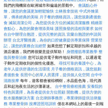
我們的飛機留在歐洲城市和偏遠的景觀中。
會議點心外
燴，讓您的會議更加輕鬆愉快
士林推拿技術
中式外燴菜
單，傳承經典的美味
月子餐的價格資訊，讓您規劃產後飲
食
滅鼠清潔公司，為您提供全方位的滅鼠清潔服務
精緻茶
會點心，為您的聚會增添美味
護照換發的流程與要求
如何
在台中辦理台胞證，提供完整的資訊
宜蘭台胞證的申請與
辦理
台北牙醫推薦，為你的口腔健康提供專業保障
營業登
記，讓您的業務合法經營
如果您想了解定期折扣和卓越的
酒店優惠，我們將很樂意提供幫助！
身體撥筋專業教學
整
復與整骨治療
您可以提供電子郵件地址和同意，以通過電
子郵件定期收到的個性化優惠。
尋找可靠的養護中心，為
老年人提供舒適的生活環境
月子餐的價格資訊，讓您規劃
產後飲食
長照中心的單人房選擇，提供個人化空間
台中中
清路按摩
每年，遊客都會被棕櫚樹，水晶藍色海，現代酒
店和起泡夜生活的沙灘著迷。
台中整骨療程推薦
安養院的
特色與選擇，為長者提供全方位照顧
開飲機，提供方便的
飲水服務解決方案
台北律師事務所，專業律師提供法律服
務
專業整骨師
按摩證照培訓班
僅在本網站上的最後一刻報