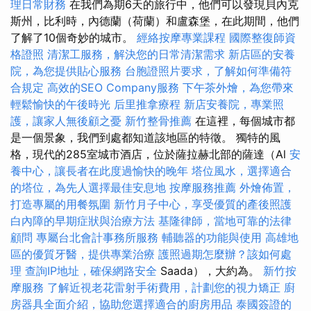
理日常財務
在我們為期6天的旅行中，他們可以發現貝內克
斯州，比利時，內德蘭（荷蘭）和盧森堡，在此期間，他們
了解了10個奇妙的城市。
經絡按摩專業課程
國際整復師資
格證照
清潔工服務，解決您的日常清潔需求
新店區的安養
院，為您提供貼心服務
台胞證照片要求，了解如何準備符
合規定
高效的SEO Company服務
下午茶外燴，為您帶來
輕鬆愉快的午後時光
后里推拿療程
新店安養院，專業照
護，讓家人無後顧之憂
新竹整骨推薦
在這裡，每個城市都
是一個景象，我們到處都知道該地區的特徵。 獨特的風
格，現代的285室城市酒店，位於薩拉赫北部的薩達（Al
安
養中心，讓長者在此度過愉快的晚年
塔位風水，選擇適合
的塔位，為先人選擇最佳安息地
按摩服務推薦
外燴佈置，
打造專屬的用餐氛圍
新竹月子中心，享受優質的產後照護
白內障的早期症狀與治療方法
基隆律師，當地可靠的法律
顧問
專屬台北會計事務所服務
輔聽器的功能與使用
高雄地
區的優質牙醫，提供專業治療
護照過期怎麼辦？該如何處
理
查詢IP地址，確保網路安全
Saada），大約為。
新竹按
摩服務
了解近視老花雷射手術費用，計劃您的視力矯正
廚
房器具全面介紹，協助您選擇適合的廚房用品
泰國簽證的