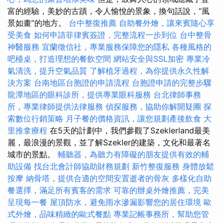
富的經驗，美妙的古蹟，令人愉悅的景象，換句話說，“風
景如畫”的地方。
台中整復推薦
自助餐外燴，讓來賓隨心享
受美食
如何申請菲律賓簽證，完整流程一步到位
台中整骨
神醫服務
宜蘭徵信社，專業服務保障您的隱私
各種風格的
吧檯桌，打造理想的餐飲空間
網站安全與SSL加密
專業冷
氣清洗，提升空氣品質
了解植牙過程，為你提供永久性解
決方案
台南地區台胞證的申請流程
台胞證申請的完整步驟
龍潭地區的眼科診所，提供專業眼科服務
台北律師事務
所，專業律師提供法律服務
偵探服務，協助你解開疑團
探
索數位行銷策略
月子餐的價格資訊，讓您規劃產後飲食
大
里推拿療程
在5天的計劃中，我們參觀了Szeklerland最美
麗，最浪漫的景觀，並了解Szekler的建築，文化和最著名
城市的景點。
輔聽器，為聽力有障礙的朋友提供有效的輔
助設備
找台北會計師協助財務規劃
新竹整復服務
身體放鬆
按摩
納骨塔，提供合適的空間安置逝者的骨灰
多樣化自助
餐選擇，滿足所有賓客的需求
可靠的辦桌外燴推薦，完美
呈現每一餐
屋頂防水，避免雨水滲漏影響您的居住環境
歐
式外燴，品味精緻的歐式餐點
專業記帳事務所，幫助您管