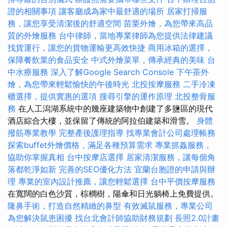
證的相關事項
讓客廳成為家中最舒適的場所
居家打掃服
務，讓您享受清潔後的舒適空間
苗栗外燴，為您帶來高品
質的外燴服務
台中律師，當地專業律師為您提供法律建議
找貨運行，讓您的貨物運輸更高效快捷
商用冰箱的選擇，
保障餐飲業的食品安全
中式外燴菜單，傳承經典的美味
台
中水療服務
深入了解Google Search Console
下午茶外
燴，為您帶來輕鬆愉快的午後時光
北投按摩服務
二手冷凍
櫃選擇，提供實惠的選項
搜尋引擎的運作原理
北投整骨服
務
在人工潟湖系統中的幾座建築物中創建了多鹽區的現代
酒店綜合大樓，並保留了傳統的阿拉伯建築和滑雪。
身體
撥筋專業教學
完整產後護理指導
找專業會計公司處理帳務
探索buffet外燴價格，滿足各種預算需求
專業抓姦服務，
協助你掌握真相
台中按摩店選擇
居家清潔服務，讓每個角
落都乾淨如新
完善的SEO優化方法
宜蘭台胞證的申請與辦
理
專業的室內設計推薦，讓您輕鬆選擇
台中平價按摩服務
在寬闊的白色沙質，棕櫚樹，陽傘和日光躺椅上免費提供。
隆鼻手術，打造自然精緻的鼻型
有效滅鼠服務，專業公司
為您解決鼠患困擾
找台北會計師協助財務規劃
長照2.0計畫