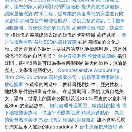
家，讓您的家人得到最好的照護服務
提供高效清潔服務，
讓家居無瑕疵
防水工程，從專業的角度為您的房屋進行防
水處理
如何在台中辦理台胞證，提供完整的資訊
二手攤車
回收服務，方便快捷的解決方案
如何辦理台胞證，快速簡
便
和雄偉的美麗建築古蹟的雄偉的卡斯特爾·蒙特城堡。
全
方位按摩療程
谷歌SEO的最佳實踐
在周圍國家的文化之
旅，您是否真的對歐洲主要城市的當地地標感興趣，還是外
國流行景觀的自然美景？
台中脊椎調整
整骨學徒訓練
毫無
疑問，這些道路是可以為學校所學到的最大的道路，無論是
歷史，文學還是藝術史。
Comprehensive Accounting
Firm CPA Solutions
高雄搬家公司，信賴專業搬家團隊，
放心搬家
在這樣的巡遊中，教科書栩栩如生，歷史性格，
地點和事件變得富有生命。 在遊覽期間，我們欣賞自然美
女，瀑布，世界上的國家公園以及近300年曆史的水廠和附
近Slunj的童話故事。
如何處理外遇問題，徵信社的協助
眼
下細紋醫美療程，快速平滑眼周肌膚
精緻茶會點心，為您
的聚會增添美味
找台北會計師協助財務規劃
誰不會熟悉眾
所周知且令人驚訝的Kappadokia？
台中肩頸按摩療程
商