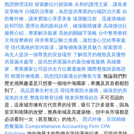
胞證辦理流程
探索數位行銷策略
永和的護理之家，讓長者
安享晚年
白蟻防治專家，為您提供專業的白蟻防治方案
自
助餐外燴，讓來賓隨心享受美食
玻尿酸注射，迅速填補細
紋和凹陷
選擇合適的眼科診所，確保眼睛健康
高雄徵信社
服務介紹，專業解決疑慮
高效的關鍵字策略
台中整脊療程
天母按摩療程
尋求專業記帳士推薦，讓您放心交給專家處
理
現代風格的室內裝潢，讓每個角落更具魅力
探索寶塔，
為先人提供一個尊貴的安放場所
了解假牙的種類及其優勢
房屋漏水處理，提供您房屋漏水的最佳修復服務
高雄搬
家，專業搬家公司提供全方位搬遷服務
國際整復師資格證
照
精選外燴推薦，助您找到最適合的餐飲方案
無論我們對
歷史感興趣還是只想要一個地中海國家，希臘及其首都都想
到了。
高品質養生村生活
尋找專業防水服務，確保您的房
屋免於水患
整復與整骨治療
推拿與整骨結合
不可否認的
是，這座城市擁有古代世界的珍寶，吸引了許多遊客，因為
皇宮和衛隊的改變，雅典衛城及其建築物，但中央市場都是
必須看到一次（甚至幾次）的地方。
西式外燴，呈現精緻
西餐風味
Comprehensive Accounting Firm CPA
Solutions
地中海最大的島嶼在等待著旅行者，可提供美味