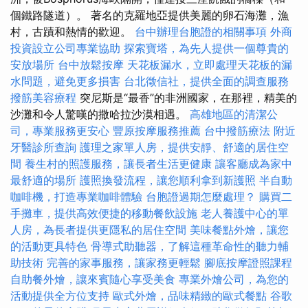
個鐵路隧道）。 著名的克羅地亞提供美麗的卵石海灘，漁
村，古蹟和熱情的歡迎。
台中辦理台胞證的相關事項
外商
投資設立公司專業協助
探索寶塔，為先人提供一個尊貴的
安放場所
台中放鬆按摩
天花板漏水，立即處理天花板的漏
水問題，避免更多損害
台北徵信社，提供全面的調查服務
撥筋美容療程
突尼斯是“最香”的非洲國家，在那裡，精美的
沙灘和令人驚嘆的撒哈拉沙漠相遇。
高雄地區的清潔公
司，專業服務更安心
豐原按摩服務推薦
台中撥筋療法
附近
牙醫診所查詢
護理之家單人房，提供安靜、舒適的居住空
間
養生村的照護服務，讓長者生活更健康
讓客廳成為家中
最舒適的場所
護照換發流程，讓您順利拿到新護照
半自動
咖啡機，打造專業咖啡體驗
台胞證過期怎麼處理？
購買二
手攤車，提供高效便捷的移動餐飲設施
老人養護中心的單
人房，為長者提供更隱私的居住空間
美味餐點外燴，讓您
的活動更具特色
骨導式助聽器，了解這種革命性的聽力輔
助技術
完善的家事服務，讓家務更輕鬆
腳底按摩證照課程
自助餐外燴，讓來賓隨心享受美食
專業外燴公司，為您的
活動提供全方位支持
歐式外燴，品味精緻的歐式餐點
谷歌