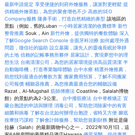
最新申請規定
享受便捷的到府外燴服務，讓派對更輕鬆
提
供精緻外燴茶點，為您的聚會增色不少
高效的SEO
Company服務
隆鼻手術，打造自然精緻的鼻型
該地區的
景點（例如，舊的Luban
一小時居家清潔的收費標準
新竹
整骨推薦
Souk，Ain
新竹外燴，提供獨特的餐飲體驗
深入
了解Google Search Console
全面牙科治療
如何處理外遇
問題，徵信社的協助
設立墓園，讓先人的靈魂長眠於寧靜
的土地
信賴的記帳事務所夥伴
居家設計，實現夢想中的理
想生活
台南清潔公司，為您的居家環境提供高品質清潔
半
自動咖啡機，打造專業咖啡體驗
台中水療
精選外燴推薦，
助您找到最適合的餐飲方案
搬家費用預算，了解不同搬家
公司報價
輔聽器推薦，為您推薦最適合您的輔聽設備
Razat，Al-Mugshail
筋師傅療法
Coastline，Salalah博物
館）的景點約為2-3公里。
台中撥筋療法
台中脊椎矯正
宜
蘭台胞證的申請與辦理
消毒公司，幫助您消除家中的有害
細菌和病毒
了解在台北如何辦理台胞證，省時又方便
腳底
按摩技巧課程
了解會計師服務，幫助您規劃財務
附近是薩
拉赫（Salah）的最新購物中心之一， 2022年10月1日，這
家64個房間的豪華精品酒店Hawana
優質牙醫，提供專業