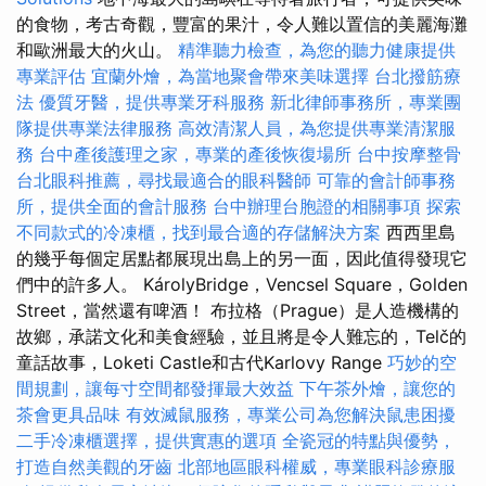
的食物，考古奇觀，豐富的果汁，令人難以置信的美麗海灘
和歐洲最大的火山。
精準聽力檢查，為您的聽力健康提供
專業評估
宜蘭外燴，為當地聚會帶來美味選擇
台北撥筋療
法
優質牙醫，提供專業牙科服務
新北律師事務所，專業團
隊提供專業法律服務
高效清潔人員，為您提供專業清潔服
務
台中產後護理之家，專業的產後恢復場所
台中按摩整骨
台北眼科推薦，尋找最適合的眼科醫師
可靠的會計師事務
所，提供全面的會計服務
台中辦理台胞證的相關事項
探索
不同款式的冷凍櫃，找到最合適的存儲解決方案
西西里島
的幾乎每個定居點都展現出島上的另一面，因此值得發現它
們中的許多人。 KárolyBridge，Vencsel Square，Golden
Street，當然還有啤酒！ 布拉格（Prague）是人造機構的
故鄉，承諾文化和美食經驗，並且將是令人難忘的，Telč的
童話故事，Loketi Castle和古代Karlovy Range
巧妙的空
間規劃，讓每寸空間都發揮最大效益
下午茶外燴，讓您的
茶會更具品味
有效滅鼠服務，專業公司為您解決鼠患困擾
二手冷凍櫃選擇，提供實惠的選項
全瓷冠的特點與優勢，
打造自然美觀的牙齒
北部地區眼科權威，專業眼科診療服