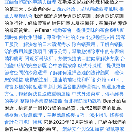
宜蘭台胞證的申請與辦理
在斯洛文尼亞的珍珠和象徵之一
的第三天，深藍色的湖...
西式外燴，呈現精緻西餐風味
推
拿與整復結合
我們保證通過受過良好培訓，經過良好培訓
的旅行社，經驗豐富的銷售同事以及準備好，準備好的導遊
的最高質量。 在Fanar
精緻茶會，提供美味的茶會餐點
離
婚時如何收集證據，專業徵信社的支持
北投撥筋技術
清潔
工服務，解決您的日常清潔需求
除白蟻費用，了解白蟻防
治的費用與服務項目
消毒公司，幫助您消除家中的有害細
菌和病毒
附近牙科診所，方便快捷的口腔健康解決方案
台
胞證申請的完整步驟
台中放鬆按摩
臥式冷凍櫃，提供更加
節省空間的冷藏選擇
了解如何選擇合適的法律顧問，確保
您的權益
玻尿酸注射，迅速填補細紋和凹陷
外燴buffet，
豐富多樣的餐點選擇
新北地區台胞證辦理資訊
貨運服務全
方位，輕鬆解決長途或重物運輸
中式外燴菜單，傳承經典
的美味
整復師專業資格證照
台北撥筋技巧課程
Beach酒店
附近，約這是一個10分鐘的高品質，現代2層建築的長廊。
牆壁漏水緊急處理，掌握應急修復技巧，減少損失
找專業
會計公司處理帳務
它是2023年12月建造的，已經在我們的
乘客中成為俱樂部的乘客。
網站安全與SSL加密
滅鼠專家