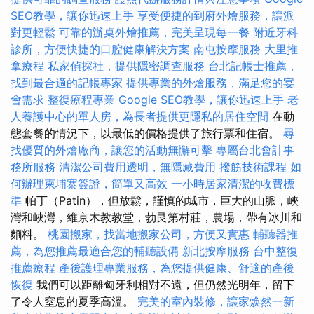
SEO教學，讓你迅速上手
享受便捷的到府外燴服務，讓派
對更輕鬆
可靠的辦桌外燴推薦，完美呈現每一餐
附近牙科
診所，方便快捷的口腔健康解決方案
南屯按摩服務
大里推
拿療程
私家偵探社，提供隱密調查服務
台北記帳士推薦，
找到最合適的記帳專家
提供專業的外燴服務，滿足您的宴
會需求
整復療程專業
Google SEO教學，讓你迅速上手
老
人養護中心的單人房，為長者提供更隱私的居住空間
在動
態套餐的情況下，以最低的價格提供了旅行票和住宿。
尋
找優質的外燴廠商，讓您的活動無懈可擊
專屬台北會計事
務所服務
清潔公司費用透明，無隱藏費用
撥筋技術課程
如
何辦理柬埔寨簽證，簡單又高效
一小時居家清潔的收費標
準
帕丁（Patin），但放鬆，謹慎的城市，巨大的山脈，峽
灣和峽灣，維京木教教堂，勃艮第村莊，農場，帶有冰川和
麵料。
桃園搬家，找當地搬家公司，方便又實惠
輔聽器推
薦，為您推薦最適合您的輔聽設備
新北按摩服務
台中整復
推薦療程
產後護理專業服務，為您提供健康、舒適的產後
恢復
我們可以距離匈牙利相對不遠，但仍然光明年，留下
了令人窒息的夏季高溫。
完美的室內裝修，讓家焕然一新