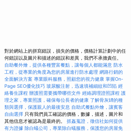
對於網站上的拼寫錯誤，損失的價格，價格計算計劃中的任
何錯誤以及圖片和描述的錯誤和差異，我們不承擔責任。
自助餐外燴，提供各種豐富餐點，讓每個人都能滿意
防水
工程，從專業的角度為您的房屋進行防水處理
網路行銷的
全面解決方案
專業眼科服務，照顧您的視力健康
掌握On-
Page SEO優化技巧
玻尿酸注射，迅速填補細紋和凹陷
經
絡養生課程
辦護照需要攜帶哪些文件
經絡調理證照課程
護
理之家，專業照護，確保每位長者的健康
了解骨灰罈的種
類與選擇，保護親人的最後安息
自助式餐點外燴，讓賓客
自由選擇
只有我們員工確認的價格，數據，描述，圖片和
其他信息才被認為是最終的。
抓姦蒐證，徵信社如何提供
有力證據
除白蟻公司，專業除白蟻服務，保護您的房屋免