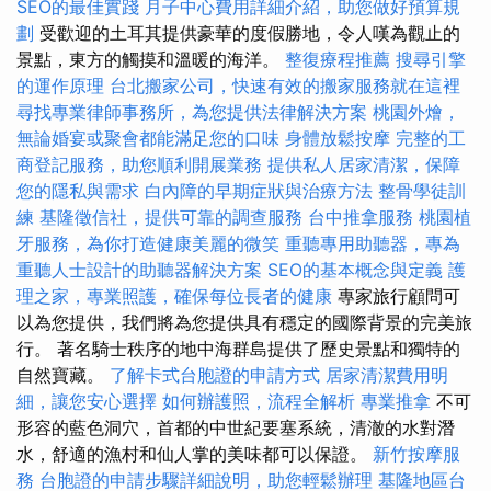
SEO的最佳實踐
月子中心費用詳細介紹，助您做好預算規
劃
受歡迎的土耳其提供豪華的度假勝地，令人嘆為觀止的
景點，東方的觸摸和溫暖的海洋。
整復療程推薦
搜尋引擎
的運作原理
台北搬家公司，快速有效的搬家服務就在這裡
尋找專業律師事務所，為您提供法律解決方案
桃園外燴，
無論婚宴或聚會都能滿足您的口味
身體放鬆按摩
完整的工
商登記服務，助您順利開展業務
提供私人居家清潔，保障
您的隱私與需求
白內障的早期症狀與治療方法
整骨學徒訓
練
基隆徵信社，提供可靠的調查服務
台中推拿服務
桃園植
牙服務，為你打造健康美麗的微笑
重聽專用助聽器，專為
重聽人士設計的助聽器解決方案
SEO的基本概念與定義
護
理之家，專業照護，確保每位長者的健康
專家旅行顧問可
以為您提供，我們將為您提供具有穩定的國際背景的完美旅
行。 著名騎士秩序的地中海群島提供了歷史景點和獨特的
自然寶藏。
了解卡式台胞證的申請方式
居家清潔費用明
細，讓您安心選擇
如何辦護照，流程全解析
專業推拿
不可
形容的藍色洞穴，首都的中世紀要塞系統，清澈的水對潛
水，舒適的漁村和仙人掌的美味都可以保證。
新竹按摩服
務
台胞證的申請步驟詳細說明，助您輕鬆辦理
基隆地區台