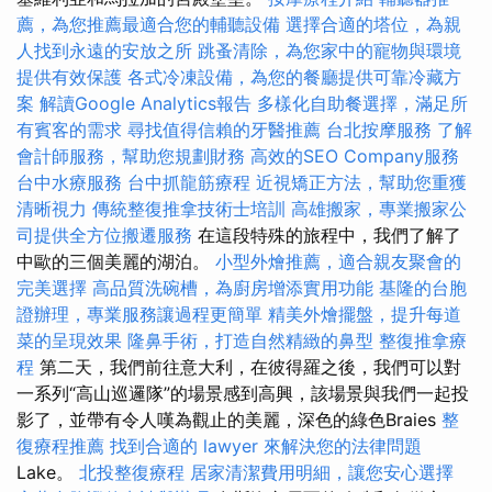
薦，為您推薦最適合您的輔聽設備
選擇合適的塔位，為親
人找到永遠的安放之所
跳蚤清除，為您家中的寵物與環境
提供有效保護
各式冷凍設備，為您的餐廳提供可靠冷藏方
案
解讀Google Analytics報告
多樣化自助餐選擇，滿足所
有賓客的需求
尋找值得信賴的牙醫推薦
台北按摩服務
了解
會計師服務，幫助您規劃財務
高效的SEO Company服務
台中水療服務
台中抓龍筋療程
近視矯正方法，幫助您重獲
清晰視力
傳統整復推拿技術士培訓
高雄搬家，專業搬家公
司提供全方位搬遷服務
在這段特殊的旅程中，我們了解了
中歐的三個美麗的湖泊。
小型外燴推薦，適合親友聚會的
完美選擇
高品質洗碗槽，為廚房增添實用功能
基隆的台胞
證辦理，專業服務讓過程更簡單
精美外燴擺盤，提升每道
菜的呈現效果
隆鼻手術，打造自然精緻的鼻型
整復推拿療
程
第二天，我們前往意大利，在彼得羅之後，我們可以對
一系列“高山巡邏隊”的場景感到高興，該場景與我們一起投
影了，並帶有令人嘆為觀止的美麗，深色的綠色Braies
整
復療程推薦
找到合適的 lawyer 來解決您的法律問題
Lake。
北投整復療程
居家清潔費用明細，讓您安心選擇