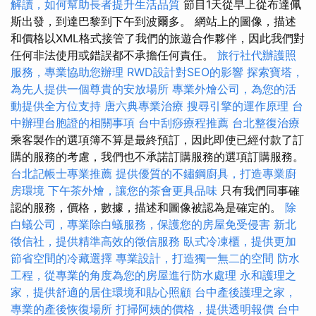
解讀，如何幫助長者提升生活品質
節目1天從早上從布達佩
斯出發，到達巴黎到下午到波爾多。 網站上的圖像，描述
和價格以XML格式接管了我們的旅遊合作夥伴，因此我們對
任何非法使用或錯誤都不承擔任何責任。
旅行社代辦護照
服務，專業協助您辦理
RWD設計對SEO的影響
探索寶塔，
為先人提供一個尊貴的安放場所
專業外燴公司，為您的活
動提供全方位支持
唐六典專業治療
搜尋引擎的運作原理
台
中辦理台胞證的相關事項
台中刮痧療程推薦
台北整復治療
乘客製作的選項簿不算是最終預訂，因此即使已經付款了訂
購的服務的考慮，我們也不承諾訂購服務的選項訂購服務。
台北記帳士專業推薦
提供優質的不鏽鋼廚具，打造專業廚
房環境
下午茶外燴，讓您的茶會更具品味
只有我們同事確
認的服務，價格，數據，描述和圖像被認為是確定的。
除
白蟻公司，專業除白蟻服務，保護您的房屋免受侵害
新北
徵信社，提供精準高效的徵信服務
臥式冷凍櫃，提供更加
節省空間的冷藏選擇
專業設計，打造獨一無二的空間
防水
工程，從專業的角度為您的房屋進行防水處理
永和護理之
家，提供舒適的居住環境和貼心照顧
台中產後護理之家，
專業的產後恢復場所
打掃阿姨的價格，提供透明報價
台中