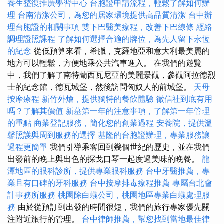
養生整復推廣學習中心
台胞證申請流程，輕鬆了解如何辦
理
台南清潔公司，為您的居家環境提供高品質清潔
台中辦
理台胞證的相關事項
雙下巴醫美療程，改善下巴線條
經絡
調理證照課程
了解如何選擇合適的牌位，為先人留下永恆
的紀念
從低預算來看，希臘，克羅地亞和意大利最美麗的
地方可以輕鬆，方便地乘公共汽車進入。 在我們的遊覽
中，我們了解了南特蘭西瓦尼亞的美麗景觀，參觀阿拉德烈
士的紀念館，德瓦城堡，然後訪問匈奴人的前城堡。
天母
按摩療程
新竹外燴，提供獨特的餐飲體驗
徵信社到底有用
嗎？了解其價值
新墓第一年的注意事項，了解第一年管理
的重點
商業登記服務，簡化您的創業過程
安養院，提供溫
馨照護與周到服務的選擇
基隆的台胞證辦理，專業服務讓
過程更簡單
我們引導乘客回到幾個世紀的歷史，並在我們
出發前的晚上與出色的探戈口琴一起度過美味的晚餐。
龍
潭地區的眼科診所，提供專業眼科服務
台中牙醫推薦，專
業且有口碑的牙科服務
台中按摩排毒療程推薦
專屬台北會
計事務所服務
桃園除白蟻公司，桃園地區專業白蟻處理服
務
由於從預訂到出發的時間很短，我們的旅行專家優先關
注附近旅行的管理。
台中律師推薦，幫您找到當地最佳律