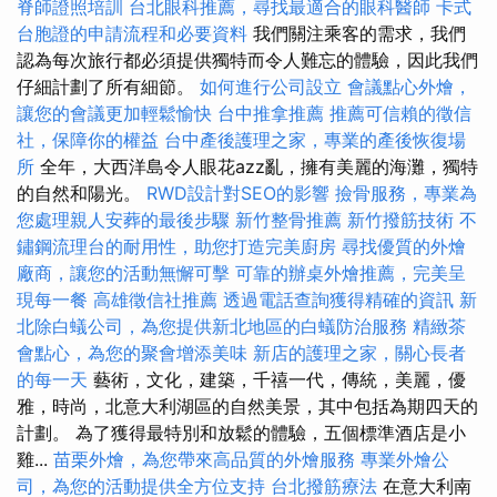
脊師證照培訓
台北眼科推薦，尋找最適合的眼科醫師
卡式
台胞證的申請流程和必要資料
我們關注乘客的需求，我們
認為每次旅行都必須提供獨特而令人難忘的體驗，因此我們
仔細計劃了所有細節。
如何進行公司設立
會議點心外燴，
讓您的會議更加輕鬆愉快
台中推拿推薦
推薦可信賴的徵信
社，保障你的權益
台中產後護理之家，專業的產後恢復場
所
全年，大西洋島令人眼花azz亂，擁有美麗的海灘，獨特
的自然和陽光。
RWD設計對SEO的影響
撿骨服務，專業為
您處理親人安葬的最後步驟
新竹整骨推薦
新竹撥筋技術
不
鏽鋼流理台的耐用性，助您打造完美廚房
尋找優質的外燴
廠商，讓您的活動無懈可擊
可靠的辦桌外燴推薦，完美呈
現每一餐
高雄徵信社推薦
透過電話查詢獲得精確的資訊
新
北除白蟻公司，為您提供新北地區的白蟻防治服務
精緻茶
會點心，為您的聚會增添美味
新店的護理之家，關心長者
的每一天
藝術，文化，建築，千禧一代，傳統，美麗，優
雅，時尚，北意大利湖區的自然美景，其中包括為期四天的
計劃。 為了獲得最特別和放鬆的體驗，五個標準酒店是小
雞...
苗栗外燴，為您帶來高品質的外燴服務
專業外燴公
司，為您的活動提供全方位支持
台北撥筋療法
在意大利南