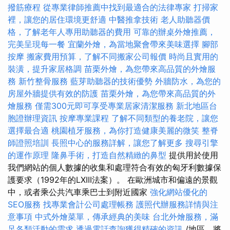
撥筋療程
從專業律師推薦中找到最適合的法律專家
打掃家
裡，讓您的居住環境更舒適
中醫推拿技術
老人助聽器價
格，了解老年人專用助聽器的費用
可靠的辦桌外燴推薦，
完美呈現每一餐
宜蘭外燴，為當地聚會帶來美味選擇
腳部
按摩
搬家費用預算，了解不同搬家公司報價
時尚且實用的
裝潢，提升家居格調
苗栗外燴，為您帶來高品質的外燴服
務
新竹整骨服務
藍芽助聽器的技術優勢
外牆防水，為您的
房屋外牆提供有效的防護
苗栗外燴，為您帶來高品質的外
燴服務
僅需300元即可享受專業居家清潔服務
新北地區台
胞證辦理資訊
按摩專業課程
了解不同類型的養老院，讓您
選擇最合適
桃園植牙服務，為你打造健康美麗的微笑
整脊
師證照培訓
長照中心的服務詳解，讓您了解更多
搜尋引擎
的運作原理
隆鼻手術，打造自然精緻的鼻型
提供用於使用
我們網站的個人數據的收集和處理符合有效的匈牙利數據保
護要求（1992年的LXIII法案）。 在歐洲城市和偏遠的景觀
中，或者乘公共汽車乘巴士到附近國家
強化網站優化的
SEO服務
找專業會計公司處理帳務
護照代辦服務詳情與注
意事項
中式外燴菜單，傳承經典的美味
台北外燴服務，滿
足各類活動的需求
透過電話查詢獲得精確的資訊
/地區，將