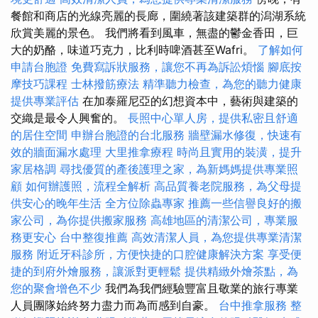
餐館和商店的光線亮麗的長廊，圍繞著該建築群的潟湖系統
欣賞美麗的景色。 我們將看到風車，無盡的鬱金香田，巨
大的奶酪，味道巧克力，比利時啤酒甚至Wafri。
了解如何
申請台胞證
免費寫訴狀服務，讓您不再為訴訟煩惱
腳底按
摩技巧課程
士林撥筋療法
精準聽力檢查，為您的聽力健康
提供專業評估
在加泰羅尼亞的幻想資本中，藝術與建築的
交織是最令人興奮的。
長照中心單人房，提供私密且舒適
的居住空間
申辦台胞證的台北服務
牆壁漏水修復，快速有
效的牆面漏水處理
大里推拿療程
時尚且實用的裝潢，提升
家居格調
尋找優質的產後護理之家，為新媽媽提供專業照
顧
如何辦護照，流程全解析
高品質養老院服務，為父母提
供安心的晚年生活
全方位除蟲專家
推薦一些信譽良好的搬
家公司，為你提供搬家服務
高雄地區的清潔公司，專業服
務更安心
台中整復推薦
高效清潔人員，為您提供專業清潔
服務
附近牙科診所，方便快捷的口腔健康解決方案
享受便
捷的到府外燴服務，讓派對更輕鬆
提供精緻外燴茶點，為
您的聚會增色不少
我們為我們經驗豐富且敬業的旅行專業
人員團隊始終努力盡力而為而感到自豪。
台中推拿服務
整