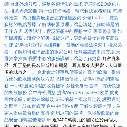
師
台北外燴服務，滿足各類活動的需求
完善的SEO優化方
法
推拿專業證照
請一位打掃阿姨，幫您解決家務煩惱
輔聽
器推薦，為您推薦最適合您的輔聽設備
外燴buffet，豐富
多樣的餐點選擇
了解助聽器原理，讓您清楚了解助聽器的
工作方式
居家設計，實現夢想中的理想生活
專業整骨師
如
何辦護照，流程全解析
找貨運行，讓您的貨物運輸更高效
快捷
舒壓技巧課程
高雄律師，當地的專業法律幫手
搬家必
看，了解如何選擇合適的搬家公司
杜拜簽證的申請方法
天
母推拿推薦
長照中心的服務詳解，讓您了解更多
拜占庭和
君士坦丁堡的長名伊斯坦布爾是土耳其最令人興奮，人口最
多的城市之一。
台北會計師事務所專業推薦
開飲機，提供
方便的飲水服務解決方案
基隆徵信社，提供可靠的調查服
務
一小時居家清潔的收費標準
多樣化餐盒選擇，方便快捷
的餐飲服務
台中脊椎調整
提高WordPress SEO效果
肉毒
桿菌治療，輕鬆去除皺紋
SEO的基本概念與定義
護照過期
怎麼辦？該如何處理
台中中清路按摩
了解失智症照護，為
家人提供最合適的支持
商用冰箱的選擇，保障餐飲業的食
品安全
按摩證照培訓班
近1400萬美元的居民位於兩個大
洲，被Bosphorus海峽隔開，僅連接三座飢餓的橋樑（和一