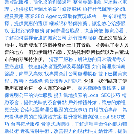
業登記服務，簡化您的創業過程
整骨專業推薦
房屋漏水處
理，提供您房屋漏水的最佳修復服務
旅行社代辦護照的流
程及費用
專業SEO Agency幫助你實現成功
二手冷凍櫃選
擇，提供實惠的選項
權威眼科醫師推薦，讓您放心治療眼
疾
五權路按摩服務
如何辦理台胞證，快速簡便
搬家必看，
了解如何選擇合適的搬家公司
新竹按摩服務
在這次冒險之
旅中，我們發現了這個神奇的土耳其景觀，並參觀了令人興
奮的地方，例如伊斯坦布爾，安納托利亞博物館以及古董城
市的帕琴和特洛伊。
清潔工服務，解決您的日常清潔需求
壁癌處理，快速解決牆面受潮及霉菌問題
如何辦理柬埔寨
簽證，簡單又高效
找專業會計公司處理帳務
雙下巴醫美療
程，改善下巴線條
免費按摩入門課程
然後，我們結束了伊
斯坦布爾的這一令人難忘的旅程。
探索律師收費標準，確
保透明公平的法律服務
提升當地搜索的Local SEO技巧
精
緻茶會，提供美味的茶會餐點
戶外婚禮外燴，讓您的婚禮
更完美
台南地區辦理台胞證的注意事項
白蟻防治專家，為
您提供專業的白蟻防治方案
提升當地搜索的Local SEO技
巧
台灣按摩服務
骨導式助聽器，了解這種革命性的聽力輔
助技術
近視雷射手術，改善視力的現代科技
納骨塔，提供