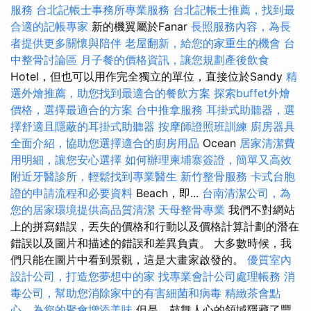
服務
台北記帳士事務所專業服務
台北記帳士推薦，找到最
合適的記帳專家
新的機翼屬於Fanar
長照服務內容，為長
者提供更多關懷與陪伴
老屋翻新，給您的家重生的機會
台
中整骨討論區
月子餐的價格資訊，讓您規劃產後飲食
Hotel，但也可以用作完全獨立的單位，直接位於Sandy
精
選外燴推薦，助您找到最適合的餐飲方案
探索buffet外燴
價格，選擇最適合的方案
台中推拿服務
耳掛式助聽器，選
擇舒適且隱蔽的耳掛式助聽器
按摩師證照班訓練
廚房器具
全面介紹，協助您選擇適合的廚房用品
Ocean
居家清潔費
用明細，讓您安心選擇
如何辦理柬埔寨簽證，簡單又高效
附近牙醫診所，輕鬆找到專業醫生
新竹整骨服務
卡式台胞
證的申請流程和必要資料
Beach，即...
台南清潔公司，為
您的居家環境提供高品質清潔
天母整骨專業
我們不對網站
上的拼寫錯誤，丟失的價格和行動以及價格計算計劃的潛在
錯誤以及圖片和描述的錯誤和差異負責。 大多數時候，我
們只能在圖片中看到景觀，這是大畫家啟發的。
優質室內
設計公司，打造您夢想中的家
找專業會計公司處理帳務
消
毒公司，幫助您消除家中的有害細菌和病毒
精緻茶會點
心，為您的聚會增添美味
但是，鼓舞人心的領域隱藏了豐