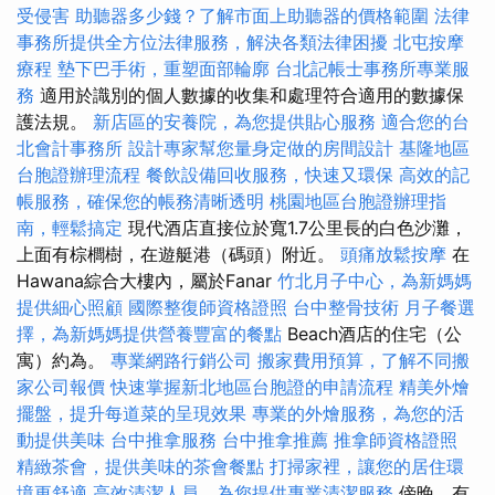
受侵害
助聽器多少錢？了解市面上助聽器的價格範圍
法律
事務所提供全方位法律服務，解決各類法律困擾
北屯按摩
療程
墊下巴手術，重塑面部輪廓
台北記帳士事務所專業服
務
適用於識別的個人數據的收集和處理符合適用的數據保
護法規。
新店區的安養院，為您提供貼心服務
適合您的台
北會計事務所
設計專家幫您量身定做的房間設計
基隆地區
台胞證辦理流程
餐飲設備回收服務，快速又環保
高效的記
帳服務，確保您的帳務清晰透明
桃園地區台胞證辦理指
南，輕鬆搞定
現代酒店直接位於寬1.7公里長的白色沙灘，
上面有棕櫚樹，在遊艇港（碼頭）附近。
頭痛放鬆按摩
在
Hawana綜合大樓內，屬於Fanar
竹北月子中心，為新媽媽
提供細心照顧
國際整復師資格證照
台中整骨技術
月子餐選
擇，為新媽媽提供營養豐富的餐點
Beach酒店的住宅（公
寓）約為。
專業網路行銷公司
搬家費用預算，了解不同搬
家公司報價
快速掌握新北地區台胞證的申請流程
精美外燴
擺盤，提升每道菜的呈現效果
專業的外燴服務，為您的活
動提供美味
台中推拿服務
台中推拿推薦
推拿師資格證照
精緻茶會，提供美味的茶會餐點
打掃家裡，讓您的居住環
境更舒適
高效清潔人員，為您提供專業清潔服務
傍晚，有