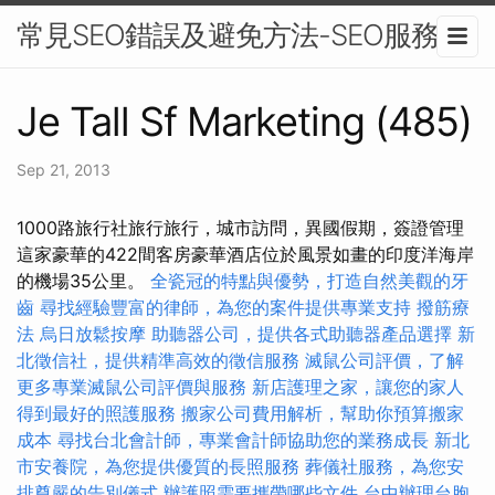
常見SEO錯誤及避免方法-SEO服務
Je Tall Sf Marketing (485)
Sep 21, 2013
1000路旅行社旅行旅行，城市訪問，異國假期，簽證管理
這家豪華的422間客房豪華酒店位於風景如畫的印度洋海岸
的機場35公里。
全瓷冠的特點與優勢，打造自然美觀的牙
齒
尋找經驗豐富的律師，為您的案件提供專業支持
撥筋療
法
烏日放鬆按摩
助聽器公司，提供各式助聽器產品選擇
新
北徵信社，提供精準高效的徵信服務
滅鼠公司評價，了解
更多專業滅鼠公司評價與服務
新店護理之家，讓您的家人
得到最好的照護服務
搬家公司費用解析，幫助你預算搬家
成本
尋找台北會計師，專業會計師協助您的業務成長
新北
市安養院，為您提供優質的長照服務
葬儀社服務，為您安
排尊嚴的告別儀式
辦護照需要攜帶哪些文件
台中辦理台胞