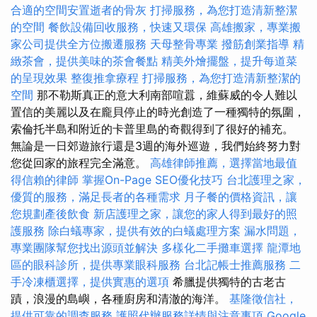
合適的空間安置逝者的骨灰
打掃服務，為您打造清新整潔
的空間
餐飲設備回收服務，快速又環保
高雄搬家，專業搬
家公司提供全方位搬遷服務
天母整骨專業
撥筋創業指導
精
緻茶會，提供美味的茶會餐點
精美外燴擺盤，提升每道菜
的呈現效果
整復推拿療程
打掃服務，為您打造清新整潔的
空間
那不勒斯真正的意大利南部喧囂，維蘇威的令人難以
置信的美麗以及在龐貝停止的時光創造了一種獨特的氛圍，
索倫托半島和附近的卡普里島的奇觀得到了很好的補充。
無論是一日郊遊旅行還是3週的海外巡遊，我們始終努力對
您從回家的旅程完全滿意。
高雄律師推薦，選擇當地最值
得信賴的律師
掌握On-Page SEO優化技巧
台北護理之家，
優質的服務，滿足長者的各種需求
月子餐的價格資訊，讓
您規劃產後飲食
新店護理之家，讓您的家人得到最好的照
護服務
除白蟻專家，提供有效的白蟻處理方案
漏水問題，
專業團隊幫您找出源頭並解決
多樣化二手攤車選擇
龍潭地
區的眼科診所，提供專業眼科服務
台北記帳士推薦服務
二
手冷凍櫃選擇，提供實惠的選項
希臘提供獨特的古老古
蹟，浪漫的島嶼，各種廚房和清澈的海洋。
基隆徵信社，
提供可靠的調查服務
護照代辦服務詳情與注意事項
Google