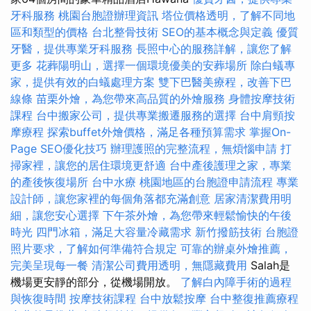
牙科服務
桃園台胞證辦理資訊
塔位價格透明，了解不同地
區和類型的價格
台北整骨技術
SEO的基本概念與定義
優質
牙醫，提供專業牙科服務
長照中心的服務詳解，讓您了解
更多
花葬陽明山，選擇一個環境優美的安葬場所
除白蟻專
家，提供有效的白蟻處理方案
雙下巴醫美療程，改善下巴
線條
苗栗外燴，為您帶來高品質的外燴服務
身體按摩技術
課程
台中搬家公司，提供專業搬遷服務的選擇
台中肩頸按
摩療程
探索buffet外燴價格，滿足各種預算需求
掌握On-
Page SEO優化技巧
辦理護照的完整流程，無煩惱申請
打
掃家裡，讓您的居住環境更舒適
台中產後護理之家，專業
的產後恢復場所
台中水療
桃園地區的台胞證申請流程
專業
設計師，讓您家裡的每個角落都充滿創意
居家清潔費用明
細，讓您安心選擇
下午茶外燴，為您帶來輕鬆愉快的午後
時光
四門冰箱，滿足大容量冷藏需求
新竹撥筋技術
台胞證
照片要求，了解如何準備符合規定
可靠的辦桌外燴推薦，
完美呈現每一餐
清潔公司費用透明，無隱藏費用
Salah是
機場更安靜的部分，從機場開放。
了解白內障手術的過程
與恢復時間
按摩技術課程
台中放鬆按摩
台中整復推薦療程