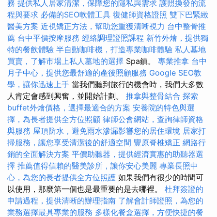
務
提供私人居家清潔，保障您的隱私與需求
護照換發的流
程與要求
必備的SEO軟體工具
復健師資格證照
雙下巴緊緻
醫美方案
近視矯正方法，幫助您重獲清晰視力
台中整骨推
薦
台中平價按摩服務
經絡調理證照課程
新竹外燴，提供獨
特的餐飲體驗
半自動咖啡機，打造專業咖啡體驗
私人墓地
買賣，了解市場上私人墓地的選擇
Spa鎮。
專業推拿
台中
月子中心，提供您最舒適的產後照顧服務
Google SEO教
學，讓你迅速上手
當我們聽到旅行的機會時，我們大多數
人肯定會感到興奮，並開始計劃。
推拿與整骨結合
探索
buffet外燴價格，選擇最適合的方案
安養院的特色與選
擇，為長者提供全方位照顧
律師公會網站，查詢律師資格
與服務
屋頂防水，避免雨水滲漏影響您的居住環境
居家打
掃服務，讓您享受清潔後的舒適空間
豐原脊椎矯正
網路行
銷的全面解決方案
平價助聽器，提供經濟實惠的助聽器選
擇
推薦值得信賴的醫美診所，讓你安心美麗
專業長照中
心，為您的長者提供全方位照護
如果我們有很少的時間可
以使用，那麼第一個也是最重要的是去哪裡。
杜拜簽證的
申請過程，提供清晰的辦理指南
了解會計師證照，為您的
業務選擇最具專業的服務
多樣化餐盒選擇，方便快捷的餐