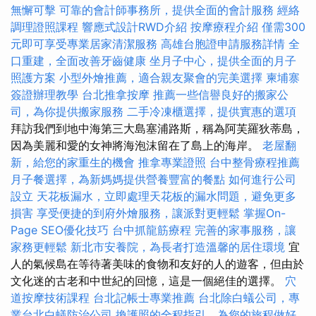
無懈可擊
可靠的會計師事務所，提供全面的會計服務
經絡
調理證照課程
響應式設計RWD介紹
按摩療程介紹
僅需300
元即可享受專業居家清潔服務
高雄台胞證申請服務詳情
全
口重建，全面改善牙齒健康
坐月子中心，提供全面的月子
照護方案
小型外燴推薦，適合親友聚會的完美選擇
柬埔寨
簽證辦理教學
台北推拿按摩
推薦一些信譽良好的搬家公
司，為你提供搬家服務
二手冷凍櫃選擇，提供實惠的選項
拜訪我們到地中海第三大島塞浦路斯，稱為阿芙羅狄蒂島，
因為美麗和愛的女神將海泡沫留在了島上的海岸。
老屋翻
新，給您的家重生的機會
推拿專業證照
台中整骨療程推薦
月子餐選擇，為新媽媽提供營養豐富的餐點
如何進行公司
設立
天花板漏水，立即處理天花板的漏水問題，避免更多
損害
享受便捷的到府外燴服務，讓派對更輕鬆
掌握On-
Page SEO優化技巧
台中抓龍筋療程
完善的家事服務，讓
家務更輕鬆
新北市安養院，為長者打造溫馨的居住環境
宜
人的氣候島在等待著美味的食物和友好的人的遊客，但由於
文化迷的古老和中世紀的回憶，這是一個絕佳的選擇。
穴
道按摩技術課程
台北記帳士專業推薦
台北除白蟻公司，專
業台北白蟻防治公司
換護照的全程指引，為您的旅程做好