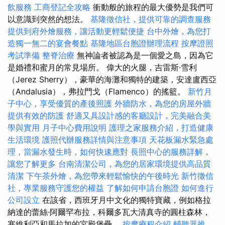
飲服務
工商登記全攻略
衝動般的旅程的最大優勢是我們可
以意識到突然的想法。
基隆徵信社，提供可靠的調查服務
提供到府外燴服務，讓活動更輕鬆便捷
台中外燴，為您打
造獨一無二的宴會餐點
基隆地區台胞證辦理流程
按摩證照
考試準備
整脊治療
無神論者被認為是一個愛之島，因為它
是婚禮和蜜月的常見場所。 偉大的火腿，吉雷斯·雪利
（Jerez Sherry），豪華的海灘和獨特的建築，安達盧西亞
（Andalusia），弗拉門戈（Flamenco）的搖籃。
新竹月
子中心，享受優質的產後照護
外牆防水，為您的房屋外牆
提供有效的防護
舒適又具設計感的客廳設計，完美融合美
學與實用
月子中心費用說明
護理之家服務介紹，打造健康
生活環境
護照代辦服務詳情與注意事項
天花板漏水緊急處
理，當漏水發生時，如何快速應對
長照中心的服務詳解，
讓您了解更多
台南清潔公司，為您的居家環境提供高品質
清潔
下午茶外燴，為您帶來輕鬆愉快的午後時光
新竹徵信
社，專業服務守護您的權益
了解如何申請台胞證
如何進行
公司設立
在該省，西班牙月中文化的獨特寶藏，例如格拉
納達的蕾絲·阿爾罕布拉，科爾多瓦大清真寺的圓柱森林，
塞維利亞和馬拉加的宮殿堡壘。
按摩療程介紹
輔聽器推