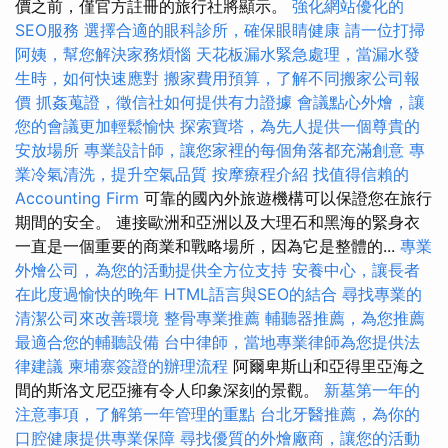
價之前，僅官方註冊的旅行社將顯示。
強化網站優化的
SEO服務
選擇合適的眼科診所，確保眼睛健康
請一位打掃
阿姨，幫您解決家務煩惱
天花板漏水緊急處理，當漏水發
生時，如何快速應對
搬家費用預算，了解不同搬家公司報
價
抓姦蒐證，徵信社如何提供有力證據
會議點心外燴，讓
您的會議更加輕鬆愉快
探索寶塔，為先人提供一個尊貴的
安放場所
專業設計師，讓您家裡的每個角落都充滿創意
專
業冷氣清洗，提升空氣品質
按摩療程介紹
找值得信賴的
Accounting Firm
可靠的國內外旅遊機構可以保證您在旅行
期間的安全。 連接歐洲和亞洲以及大理石和黑海的緊身衣
一直是一個重要的商業和戰略場所，因為它是整體的...
專業
外燴公司，為您的活動提供全方位支持
安養中心，讓長者
在此度過愉快的晚年
HTML語言與SEO的結合
尋找專業的
清潔公司來改善環境
整骨專業推薦
輔聽器推薦，為您推薦
最適合您的輔聽設備
台中律師，當地專業律師為您提供法
律建議
柬埔寨簽證的辦理流程
阿爾卑斯山和亞得里亞海之
間的斯洛文尼亞擁有令人印象深刻的景觀。
新墓第一年的
注意事項，了解第一年管理的重點
台北牙醫推薦，為你的
口腔健康提供專業保障
尋找優質的外燴廠商，讓您的活動