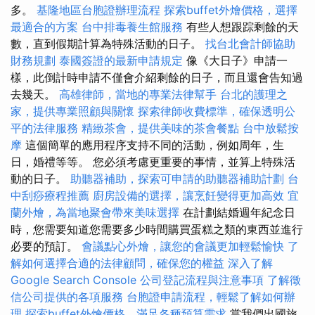
多。
基隆地區台胞證辦理流程
探索buffet外燴價格，選擇
最適合的方案
台中排毒養生館服務
有些人想跟踪剩餘的天
數，直到假期計算為特殊活動的日子。
找台北會計師協助
財務規劃
泰國簽證的最新申請規定
像《大日子》申請一
樣，此倒計時申請不僅會介紹剩餘的日子，而且還會告知過
去幾天。
高雄律師，當地的專業法律幫手
台北的護理之
家，提供專業照顧與關懷
探索律師收費標準，確保透明公
平的法律服務
精緻茶會，提供美味的茶會餐點
台中放鬆按
摩
這個簡單的應用程序支持不同的活動，例如周年，生
日，婚禮等等。 您必須考慮更重要的事情，並算上特殊活
動的日子。
助聽器補助，探索可申請的助聽器補助計劃
台
中刮痧療程推薦
廚房設備的選擇，讓烹飪變得更加高效
宜
蘭外燴，為當地聚會帶來美味選擇
在計劃結婚週年紀念日
時，您需要知道您需要多少時間購買蛋糕之類的東西並進行
必要的預訂。
會議點心外燴，讓您的會議更加輕鬆愉快
了
解如何選擇合適的法律顧問，確保您的權益
深入了解
Google Search Console
公司登記流程與注意事項
了解徵
信公司提供的各項服務
台胞證申請流程，輕鬆了解如何辦
理
探索buffet外燴價格，滿足各種預算需求
當我們出國旅