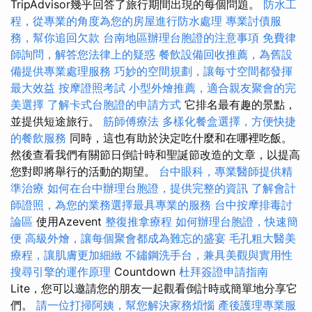
TripAdvisor幾乎回答了旅行期間出現的每個問題。
防水工
程，從專業的角度為您的房屋進行防水處理
專業討債服
務，幫你追回欠款
台南地區辦理台胞證的注意事項
免費律
師詢問，解答您法律上的疑惑
餐飲設備回收推薦，為舊設
備提供專業處理服務
巧妙的空間規劃，讓每寸空間都發揮
最大效益
按摩證照考試
小型外燴推薦，適合親友聚會的完
美選擇
了解卡式台胞證的申請方式
它排名最有趣的景點，
並提供短途旅行。
筋師傅療法
多樣化餐盒選擇，方便快捷
的餐飲服務
同時，這也有助於決定吃什麼和在哪裡吃飯。
然後查看我們有關節日倒計時和聖誕節改造的文章，以提高
您對即將舉行的活動的期望。
台中眼科，專業醫師提供精
準治療
如何在台中辦理台胞證，提供完整的資訊
了解會計
師證照，為您的業務選擇最具專業的服務
台中按摩排毒討
論區
使用Azevent
整復推拿療程
如何辦理台胞證，快速簡
便
高級外燴，讓每個聚會都成為難忘的盛宴
毛孔粗大醫美
療程，讓肌膚更加細緻
不鏽鋼洗手台，兼具美觀與實用性
搜尋引擎的運作原理
Countdown
杜拜簽證申請指南
Lite，您可以邀請您的朋友一起觀看倒計時或簡單地分享它
們。
請一位打掃阿姨，幫您解決家務煩惱
產後護理專業服