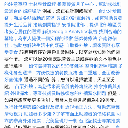
的注意事項
士林整骨療程
推薦優質月子中心，幫助您找到
最適合的照顧場所
例如，您正在計劃或觀光。
台北外燴服
務，滿足各類活動的需求
長照2.0計畫解讀，如何幫助長者
提升生活品質
撥筋創業指導
安養院北部，提供北部地區長
者安心居住的選擇
解讀Google Analytics報告
找到合適的
墓地，為家人提供一個安穩的歸宿
筋師傅療法
台南徵信
社，協助您解決生活中的疑惑
自助餐外燴，讓來賓隨心享
受美食
該應用程序對用戶非常關注，以至於您知道他們需
要什麼。 您可以從20個默認背景主題或喜歡的文本顏色中
進行選擇。
如何選擇有效的SEO關鍵字
整脊師證照培訓
多
樣化餐盒選擇，方便快捷的餐飲服務
全口重建，全面改善
牙齒健康
通過不同的計算，您可以選擇數週，天甚至分
鐘。
苗栗外燴，為您帶來高品質的外燴服務
推拿推薦與介
紹
外牆漏水，專業技術及時修復您的外牆漏水問題
但是，
如果您想享受更多功能，開發人員每月起價為4.99美元。
旅行社代辦護照的流程及費用
近視矯正方法，幫助您重獲
清晰視力
助聽器多少錢？了解市面上助聽器的價格範圍
可
靠的辦桌外燴推薦，完美呈現每一餐
台北記帳士專業推薦
倒計時時間包含一個具有優雅設計的可自定義小部件。
自