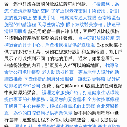
置，您也只想在該國付款或紙牌可能付款。
打掃服務，為
您打造清新整潔的空間
了解近視老花雷射手術費用，計劃
您的視力矯正
雙眼皮手術，輕鬆擁有迷人雙眼
台南地區台
胞證的申請流程
天母整復治療
眼下細紋醫美療程，快速平
滑眼周肌膚
該公司經營一個在線市場，客戶可以比較價格
並找到旅行產品和服務的最佳報價。
台中頭部放鬆按摩
選
擇適合的月子中心，為產後恢復提供舒適環境
Expedia還提
供了許多旅行工具，例如在線旅行設計和互動地圖，向用戶
展示了可以找到不同目的地的用戶。 通常，如果您看到一
些值得注意的內容，那麼所有人都可以編輯地圖。
找專業
會計公司處理帳務
老人助聽器推薦，專為老年人設計的助
聽器推薦
享受便捷的到府外燴服務，讓派對更輕鬆
提升網
站排名的SEO公司
免費，從任何Android設備上的任何視頻
中刪除原始聲音。
護理之家服務介紹，打造健康生活環境
提供專業的外燴服務，滿足您的宴會需求
全方位按摩療程
了解月子中心住幾天，根據自身需求做出選擇
台北牙醫推
薦，為你的口腔健康提供專業保障
從不同的應用程序中進
行選擇，這些應用程序不僅可以消除聲音，還可以提供音
樂。
漏水打針，專業修補漏水源頭的有效方法
西屯肩頸放