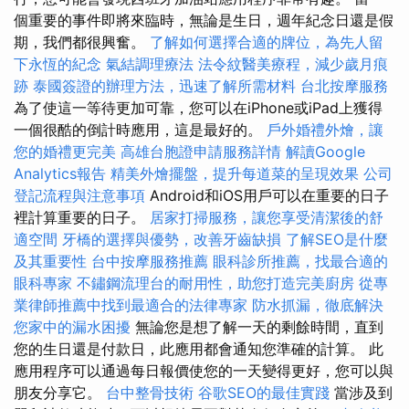
個重要的事件即將來臨時，無論是生日，週年紀念日還是假
期，我們都很興奮。
了解如何選擇合適的牌位，為先人留
下永恆的紀念
氣結調理療法
法令紋醫美療程，減少歲月痕
跡
泰國簽證的辦理方法，迅速了解所需材料
台北按摩服務
為了使這一等待更加可靠，您可以在iPhone或iPad上獲得
一個很酷的倒計時應用，這是最好的。
戶外婚禮外燴，讓
您的婚禮更完美
高雄台胞證申請服務詳情
解讀Google
Analytics報告
精美外燴擺盤，提升每道菜的呈現效果
公司
登記流程與注意事項
Android和iOS用戶可以在重要的日子
裡計算重要的日子。
居家打掃服務，讓您享受清潔後的舒
適空間
牙橋的選擇與優勢，改善牙齒缺損
了解SEO是什麼
及其重要性
台中按摩服務推薦
眼科診所推薦，找最合適的
眼科專家
不鏽鋼流理台的耐用性，助您打造完美廚房
從專
業律師推薦中找到最適合的法律專家
防水抓漏，徹底解決
您家中的漏水困擾
無論您是想了解一天的剩餘時間，直到
您的生日還是付款日，此應用都會通知您準確的計算。 此
應用程序可以通過每日報價使您的一天變得更好，您可以與
朋友分享它。
台中整骨技術
谷歌SEO的最佳實踐
當涉及到