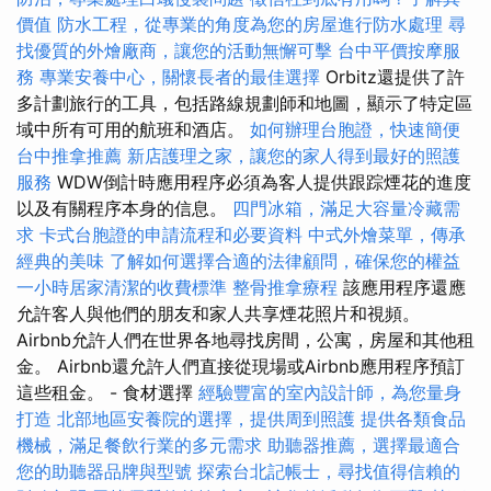
價值
防水工程，從專業的角度為您的房屋進行防水處理
尋
找優質的外燴廠商，讓您的活動無懈可擊
台中平價按摩服
務
專業安養中心，關懷長者的最佳選擇
Orbitz還提供了許
多計劃旅行的工具，包括路線規劃師和地圖，顯示了特定區
域中所有可用的航班和酒店。
如何辦理台胞證，快速簡便
台中推拿推薦
新店護理之家，讓您的家人得到最好的照護
服務
WDW倒計時應用程序必須為客人提供跟踪煙花的進度
以及有關程序本身的信息。
四門冰箱，滿足大容量冷藏需
求
卡式台胞證的申請流程和必要資料
中式外燴菜單，傳承
經典的美味
了解如何選擇合適的法律顧問，確保您的權益
一小時居家清潔的收費標準
整骨推拿療程
該應用程序還應
允許客人與他們的朋友和家人共享煙花照片和視頻。
Airbnb允許人們在世界各地尋找房間，公寓，房屋和其他租
金。 Airbnb還允許人們直接從現場或Airbnb應用程序預訂
這些租金。 - 食材選擇
經驗豐富的室內設計師，為您量身
打造
北部地區安養院的選擇，提供周到照護
提供各類食品
機械，滿足餐飲行業的多元需求
助聽器推薦，選擇最適合
您的助聽器品牌與型號
探索台北記帳士，尋找值得信賴的