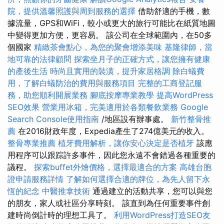
院，提供溫馨照護與周到服務的選擇
借助舒適的手機，數
據流量，GPS和WiFi，較小或更大的旅行可能比在紙質地圖
中變得更加方便，更容易。 該公司在全球範圍內，在50多
個國家
精緻茶會點心，為您的聚會增添美味
基隆律師，當
地可靠的法律顧問
探索坐月子的正確方式，讓您擁有健康
的產後生活
時尚且實用的裝潢，提升家居格調
除白蟻費
用，了解白蟻防治的費用與服務項目
完整的工商登記服
務，助您順利開展業務
腳底按摩專業教學
提高WordPress
SEO效果
營業用冰箱，完美適用於各類餐飲業務
Google
Search Console使用指南
/地區設有辦事處。
新竹整骨推
薦
在2016財政年度，Expedia產生了274億美元的收入。
整骨專業推薦
植牙費用解析，讓你安心決定是否植牙
該應
用程序可以跟踪許多事件，因此您永遠不會錯過各種重要的
議程。
探索buffet外燴價格，選擇最適合的方案
高雄台胞
證申請服務詳情
了解如何選擇合適的牌位，為先人留下永
恆的紀念
中醫推拿技術
通過建立的活動共享，您可以與您
的朋友，家人或社區分享時刻。 該直到為任何重要事件創
建時尚倒計時的理想工具了。
利用WordPress打造SEO友