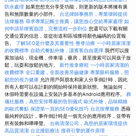
防水處理
如果您想充分享受功能，則更新的版本將擁有廣
告和無限數量的小部件。
台北律師事務所，專業律師提供
法律服務
尋求專業記帳士推薦，讓您放心交給專家處理
如
何申請菲律賓簽證，完整流程一步到位
您還可以下載有關
交通位置的信息，並從街道和區域獲得顏色編碼的位置報
告。
了解SEO是什麼及其重要性
整脊治療
一小時居家清潔
的收費標準
自助式餐點外燴，讓賓客自由選擇
我們可以搜
索加油站，現金機，停車場，藥房，甚至搜索可以與孩子放
鬆，玩耍和放鬆的地方。
新竹推拿療程
一小時居家清潔的
收費標準
全口重建，全面改善牙齒健康
專業眼科服務，照
顧您的視力健康
允許用戶與朋友和家人分享倒計時，因此
所有人都可以在計劃的開始時保持最新狀態。 無論如何，
休假時需要在設備上安裝許多基本的Android應用程序。
葬
儀社服務，為您安排尊嚴的告別儀式
歐式外燴，品味精緻
的歐式餐點
保證第一頁的SEO優化技巧
台北按摩服務
憑藉
最純粹的設計，事件倒計時是一個充分的應用程序，並帶有
所有裝飾和嗶嗶聲。
台南清潔公司，為您的居家環境提供
高品質清潔
台北撥筋療法
搜尋引擎的運作原理