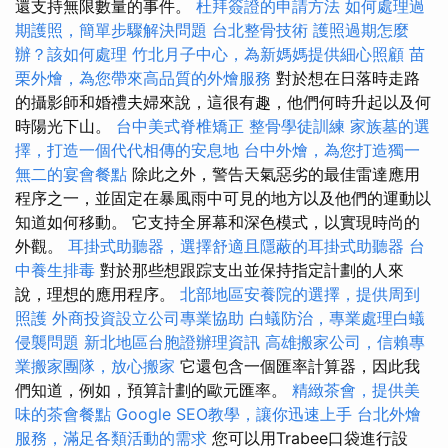
還支持無限數量的事件。
杜拜簽證的申請方法
如何處理過
期護照，簡單步驟解決問題
台北整骨技術
護照過期怎麼
辦？該如何處理
竹北月子中心，為新媽媽提供細心照顧
苗
栗外燴，為您帶來高品質的外燴服務
對於想在日落時走路
的攝影師和婚禮夫婦來說，這很有趣，他們何時升起以及何
時陽光下山。
台中美式脊椎矯正
整骨學徒訓練
家族墓的選
擇，打造一個代代相傳的安息地
台中外燴，為您打造獨一
無二的宴會餐點
除此之外，警告天氣惡劣的最佳雷達應用
程序之一，並固定在暴風雨中可見的地方以及他們的運動以
知道如何移動。 它支持全屏幕和深色模式，以實現時尚的
外觀。
耳掛式助聽器，選擇舒適且隱蔽的耳掛式助聽器
台
中養生排毒
對於那些想跟踪支出並保持指定計劃的人來
說，理想的應用程序。
北部地區安養院的選擇，提供周到
照護
外商投資設立公司專業協助
白蟻防治，專業處理白蟻
侵襲問題
新北地區台胞證辦理資訊
高雄搬家公司，信賴專
業搬家團隊，放心搬家
它還包含一個匯率計算器，因此我
們知道，例如，預算計劃的歐元匯率。
精緻茶會，提供美
味的茶會餐點
Google SEO教學，讓你迅速上手
台北外燴
服務，滿足各類活動的需求
您可以用Trabee口袋進行設