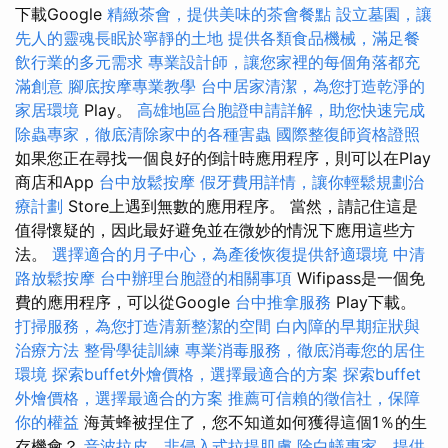
下載Google
精緻茶會，提供美味的茶會餐點
設立墓園，讓
先人的靈魂長眠於寧靜的土地
提供各類食品機械，滿足餐
飲行業的多元需求
專業設計師，讓您家裡的每個角落都充
滿創意
腳底按摩專業教學
台中居家清潔，為您打造乾淨的
家居環境
Play。
高雄地區台胞證申請詳解，助您快速完成
除蟲專家，徹底清除家中的各種害蟲
國際整復師資格證照
如果您正在尋找一個良好的倒計時應用程序，則可以在Play
商店和App
台中放鬆按摩
假牙費用詳情，讓你輕鬆規劃治
療計劃
Store上遇到無數的應用程序。 當然，請記住這是
值得懷疑的，因此最好避免並在微妙的情況下應用這些方
法。
選擇適合的月子中心，為產後恢復提供舒適環境
中清
路放鬆按摩
台中辦理台胞證的相關事項
Wifipass是一個免
費的應用程序，可以從Google
台中推拿服務
Play下載。
打掃服務，為您打造清新整潔的空間
白內障的早期症狀與
治療方法
整骨學徒訓練
專業消毒服務，徹底消毒您的居住
環境
探索buffet外燴價格，選擇最適合的方案
探索buffet
外燴價格，選擇最適合的方案
推薦可信賴的徵信社，保障
你的權益
海黃蜂被捏住了，您不知道如何獲得這個1％的生
存機會？
音波拉皮，非侵入式拉提肌膚
除白蟻專家，提供