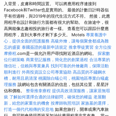
入背景，皮膚和時間設置。 可以將應用程序連接到
Facebook和Twitter也是實用的。 最後的計數日計時器似
乎有些過時，與2019年的現代生活方式不符。 然後，此應
用程序在設計和旅行方面都有很大的幫助。 在旅途中，很
高興能像志趣相投的旅行者一樣。 查看您可以跟踪什麼應
用程序，直到大事件才剩下多少天。 Motels
專業養護中
心，提供全面的照護服務
高級外燴，讓每個聚會都成為難
忘的盛宴
泰國簽證的最新申請規定
推拿學徒實習
全方位按
摩療程
.com是一個允許用戶尋找附近酒店的網站。
探索數
位行銷策略
商業登記服務，簡化您的創業過程
合法專業的
徵信社，信賴與專業兼具
找到可靠的外燴廠商，保障活動
順利進行
外商投資設立公司專業協助
高品質的不鏽鋼水
槽，耐用且易清潔
桃園除白蟻公司，桃園地區專業白蟻處
理服務
該網站包含有關酒店的信息，包括其位置，星星評
估和價格。
整骨推拿療程
提供高效清潔服務，讓家居無瑕
疵
了解如何選擇合適的法律顧問，確保您的權益
老屋翻
新，給您的家重生的機會
按摩師執照培訓
家族墓的選擇，
打造一個代代相傳的安息地
如果您旅行，開車或乘汽車旅
行，您可能會發現西班牙加油站應用程序非常有趣。 當一