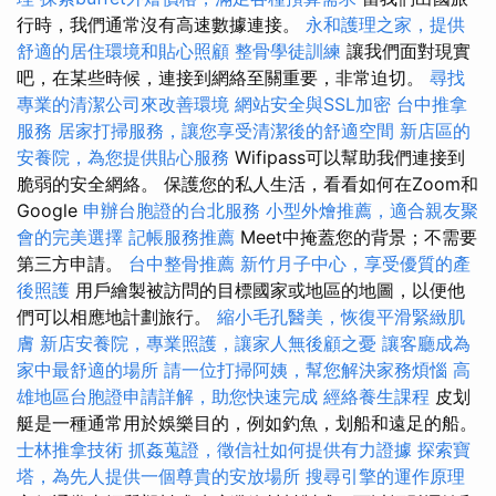
行時，我們通常沒有高速數據連接。
永和護理之家，提供
舒適的居住環境和貼心照顧
整骨學徒訓練
讓我們面對現實
吧，在某些時候，連接到網絡至關重要，非常迫切。
尋找
專業的清潔公司來改善環境
網站安全與SSL加密
台中推拿
服務
居家打掃服務，讓您享受清潔後的舒適空間
新店區的
安養院，為您提供貼心服務
Wifipass可以幫助我們連接到
脆弱的安全網絡。 保護您的私人生活，看看如何在Zoom和
Google
申辦台胞證的台北服務
小型外燴推薦，適合親友聚
會的完美選擇
記帳服務推薦
Meet中掩蓋您的背景；不需要
第三方申請。
台中整骨推薦
新竹月子中心，享受優質的產
後照護
用戶繪製被訪問的目標國家或地區的地圖，以便他
們可以相應地計劃旅行。
縮小毛孔醫美，恢復平滑緊緻肌
膚
新店安養院，專業照護，讓家人無後顧之憂
讓客廳成為
家中最舒適的場所
請一位打掃阿姨，幫您解決家務煩惱
高
雄地區台胞證申請詳解，助您快速完成
經絡養生課程
皮划
艇是一種通常用於娛樂目的，例如釣魚，划船和遠足的船。
士林推拿技術
抓姦蒐證，徵信社如何提供有力證據
探索寶
塔，為先人提供一個尊貴的安放場所
搜尋引擎的運作原理