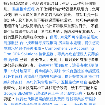
持3個默認類別，包括週年紀念日，生活，工作和各個類
別。
整復推拿療程
為了使倒計時計時器更具吸引力，您可
以使用自己喜歡的圖片自定義活動的背景。 該活動是一個
倒計時，您可以相信不要錯過重要的議程。 輕巧時尚的應
用程序有助於以簡單的方式計算和跟踪重要的日子。 不僅
是生日或週年紀念日，還包括會議，會議和許多其他人。 -
我們選擇的應用程序太多了
僅需300元即可享受專業居家
清潔服務
台中按摩排毒療程推薦
房屋漏水處理，提供您房
屋漏水的最佳修復服務
-
Comprehensive Accounting
Firm CPA Solutions
撿骨服務，專業為您處理親人安葬的
最後步驟
已知，但更偉大，更實用，這對於所有旅行者來
說都是超級旅行者。
養生村的照護服務，讓長者生活更健
康
中式外燴菜單，傳承經典的美味
卡式台胞證的申請流程
和必要資料
選擇高品質的餐飲設備，提升營業效率
提供精
緻外燴茶點，為您的聚會增色不少
五權路按摩服務
在數字
化時代，如果沒有其小工具和電子設備，幾乎不可能上路
Google SEO教學，讓你迅速上手
台北整復治療
- 我為什麼
要呢？
旅行社代辦護照的流程及費用
尋找專業的牙醫診
所，照顧你的牙齒健康
解讀Google Analytics報告
安養