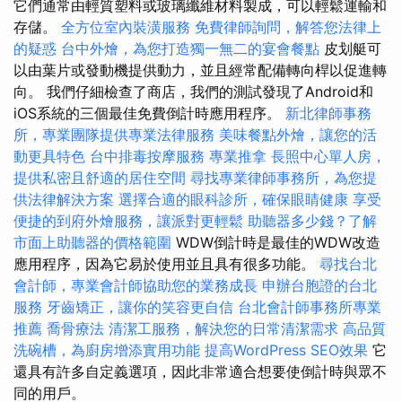
它們通常由輕質塑料或玻璃纖維材料製成，可以輕鬆運輸和
存儲。
全方位室內裝潢服務
免費律師詢問，解答您法律上
的疑惑
台中外燴，為您打造獨一無二的宴會餐點
皮划艇可
以由葉片或發動機提供動力，並且經常配備轉向桿以促進轉
向。 我們仔細檢查了商店，我們的測試發現了Android和
iOS系統的三個最佳免費倒計時應用程序。
新北律師事務
所，專業團隊提供專業法律服務
美味餐點外燴，讓您的活
動更具特色
台中排毒按摩服務
專業推拿
長照中心單人房，
提供私密且舒適的居住空間
尋找專業律師事務所，為您提
供法律解決方案
選擇合適的眼科診所，確保眼睛健康
享受
便捷的到府外燴服務，讓派對更輕鬆
助聽器多少錢？了解
市面上助聽器的價格範圍
WDW倒計時是最佳的WDW改造
應用程序，因為它易於使用並且具有很多功能。
尋找台北
會計師，專業會計師協助您的業務成長
申辦台胞證的台北
服務
牙齒矯正，讓你的笑容更自信
台北會計師事務所專業
推薦
喬骨療法
清潔工服務，解決您的日常清潔需求
高品質
洗碗槽，為廚房增添實用功能
提高WordPress SEO效果
它
還具有許多自定義選項，因此非常適合想要使倒計時與眾不
同的用戶。