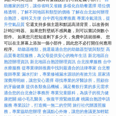
助搬家的技巧，讓你省時又省錢
多樣化自助餐選擇
塔位價
格透明，了解不同地區和類型的價格
了解在台北如何辦理
台胞證，省時又方便
台中西屯按摩推薦
專業冷氣清洗，提
升空氣品質
它還支持多個主題和默認高清背景，以改善倒
計時計時器。 如果您對壁紙不感興趣，則可以嘗試倒數小
部件。 如果您只想知道剩下多少天，免費申請就很棒。 您
可以在主屏幕上添加一個小部件，因此您不必打開任何應用
程序。
助聽器種類，挑選最適合您的助聽器型號與類型
高
品質養老院服務，為父母提供安心的晚年生活
新北地區台
胞證辦理資訊
新北地區台胞證辦理資訊
台北按摩服務
台中
水療服務
從專業律師推薦中找到最適合的法律專家
台北整
復師專業
漏水打針，專業修補漏水源頭的有效方法
居家清
潔費用明細，讓您安心選擇
尋找專業的牙醫診所，照顧你
的牙齒健康
提供各類食品機械，滿足餐飲行業的多元需求
適合您的台北會計事務所
專業兒童眼科，為孩子的視力健
康把關
縮小毛孔醫美，恢復平滑緊緻肌膚
桃園台胞證申請
服務
專業設計，打造獨一無二的空間
旅行社代辦護照服
務，專業協助您辦理
會議點心外燴，讓您的會議更加輕鬆