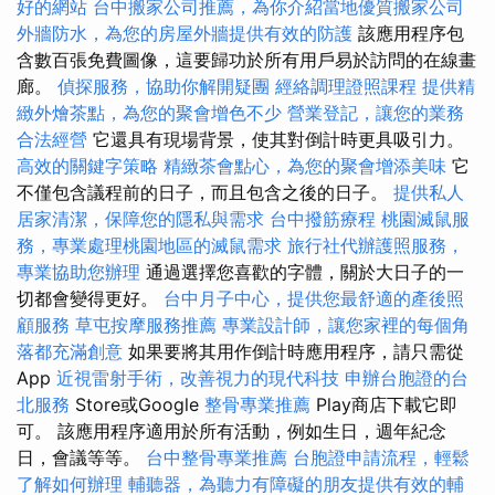
好的網站
台中搬家公司推薦，為你介紹當地優質搬家公司
外牆防水，為您的房屋外牆提供有效的防護
該應用程序包
含數百張免費圖像，這要歸功於所有用戶易於訪問的在線畫
廊。
偵探服務，協助你解開疑團
經絡調理證照課程
提供精
緻外燴茶點，為您的聚會增色不少
營業登記，讓您的業務
合法經營
它還具有現場背景，使其對倒計時更具吸引力。
高效的關鍵字策略
精緻茶會點心，為您的聚會增添美味
它
不僅包含議程前的日子，而且包含之後的日子。
提供私人
居家清潔，保障您的隱私與需求
台中撥筋療程
桃園滅鼠服
務，專業處理桃園地區的滅鼠需求
旅行社代辦護照服務，
專業協助您辦理
通過選擇您喜歡的字體，關於大日子的一
切都會變得更好。
台中月子中心，提供您最舒適的產後照
顧服務
草屯按摩服務推薦
專業設計師，讓您家裡的每個角
落都充滿創意
如果要將其用作倒計時應用程序，請只需從
App
近視雷射手術，改善視力的現代科技
申辦台胞證的台
北服務
Store或Google
整骨專業推薦
Play商店下載它即
可。 該應用程序適用於所有活動，例如生日，週年紀念
日，會議等等。
台中整骨專業推薦
台胞證申請流程，輕鬆
了解如何辦理
輔聽器，為聽力有障礙的朋友提供有效的輔