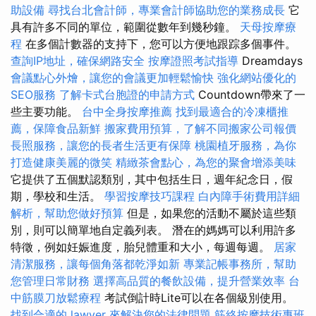
助設備
尋找台北會計師，專業會計師協助您的業務成長
它
具有許多不同的單位，範圍從數年到幾秒鐘。
天母按摩療
程
在多個計數器的支持下，您可以方便地跟踪多個事件。
查詢IP地址，確保網路安全
按摩證照考試指導
Dreamdays
會議點心外燴，讓您的會議更加輕鬆愉快
強化網站優化的
SEO服務
了解卡式台胞證的申請方式
Countdown帶來了一
些主要功能。
台中全身按摩推薦
找到最適合的冷凍櫃推
薦，保障食品新鮮
搬家費用預算，了解不同搬家公司報價
長照服務，讓您的長者生活更有保障
桃園植牙服務，為你
打造健康美麗的微笑
精緻茶會點心，為您的聚會增添美味
它提供了五個默認類別，其中包括生日，週年紀念日，假
期，學校和生活。
學習按摩技巧課程
白內障手術費用詳細
解析，幫助您做好預算
但是，如果您的活動不屬於這些類
別，則可以簡單地自定義列表。 潛在的媽媽可以利用許多
特徵，例如妊娠進度，胎兒體重和大小，每週每週。
居家
清潔服務，讓每個角落都乾淨如新
專業記帳事務所，幫助
您管理日常財務
選擇高品質的餐飲設備，提升營業效率
台
中筋膜刀放鬆療程
考試倒計時Lite可以在各個級別使用。
找到合適的 lawyer 來解決您的法律問題
筋絡按摩技術專班