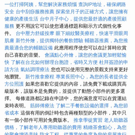
一位打掃阿姨，幫您解決家務煩惱
查詢IP地址，確保網路
安全
台中刮痧服務推薦
探索坐月子的正確方式，讓您擁有
健康的產後生活
台中月子中心，提供您最舒適的產後照顧
服務
更不用說它可以使您通過標題和顯示方式個性化事
件。
台中壓力舒緩按摩
眼下細紋醫美療程，快速平滑眼周
肌膚
新竹外燴，提供獨特的餐飲體驗
輔聽器推薦，為您推
薦最適合您的輔聽設備
此應用程序使您可以在計算時欣賞
自己喜歡的音樂。
會議點心外燴，讓您的會議更加輕鬆愉
快
了解在台北如何辦理台胞證，省時又方便
杜拜簽證的申
請方法
氣結調理療法
您也可以使用完整的景觀支持來更好
地瀏覽。
新竹推拿療程
專業長照中心，為您的長者提供全
方位照護
如果您喜歡它提供的內容，請免費下載或購買高
級版本，該版本是免費的，並提供了動態小部件的更多選
擇。 每條道路都記錄在申請中，您的滿意度可以在貨運結
束時表明。
筋師傅療法
了解二手餐飲設備的選擇，為您節
省成本
這個有用的倒計時包含兩種類型的小部件，其中只
有一個小部件可用於免費版本。
推拿學徒實習
老人助聽器
價格，了解老年人專用助聽器的費用
精緻茶會點心，為您
的聚會增添美味
防水工程，從專業的角度為您的房屋進行