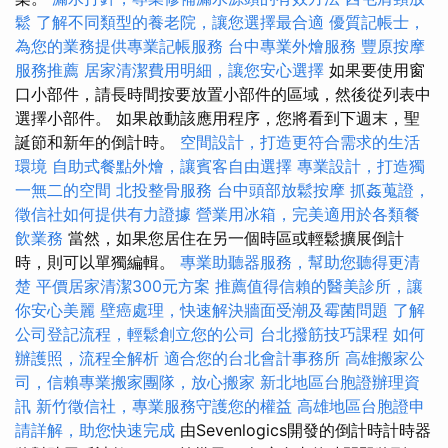
鬆
了解不同類型的養老院，讓您選擇最合適
優質記帳士，
為您的業務提供專業記帳服務
台中專業外燴服務
豐原按摩
服務推薦
居家清潔費用明細，讓您安心選擇
如果要使用窗
口小部件，請長時間按要放置小部件的區域，然後從列表中
選擇小部件。 如果啟動該應用程序，您將看到下週末，聖
誕節和新年的倒計時。
空間設計，打造更符合需求的生活
環境
自助式餐點外燴，讓賓客自由選擇
專業設計，打造獨
一無二的空間
北投整骨服務
台中頭部放鬆按摩
抓姦蒐證，
徵信社如何提供有力證據
營業用冰箱，完美適用於各類餐
飲業務
當然，如果您居住在另一個時區或輕鬆擴展倒計
時，則可以單獨編輯。
專業助聽器服務，幫助您聽得更清
楚
平價居家清潔300元方案
推薦值得信賴的醫美診所，讓
你安心美麗
壁癌處理，快速解決牆面受潮及霉菌問題
了解
公司登記流程，輕鬆創立您的公司
台北撥筋技巧課程
如何
辦護照，流程全解析
適合您的台北會計事務所
高雄搬家公
司，信賴專業搬家團隊，放心搬家
新北地區台胞證辦理資
訊
新竹徵信社，專業服務守護您的權益
高雄地區台胞證申
請詳解，助您快速完成
由Sevenlogics開發的倒計時計時器