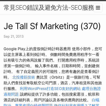
常見SEO錯誤及避免方法-SEO服務
Je Tall Sf Marketing (370)
Sep 21, 2013
Google Play上的度假倒計時計時器應用 使用小部件，您可
以從主屏幕上看到倒計時。 倒數時間免費應用程序乍一看
以有吸引力的佈局說服了我們。 打開應用程序時，系統請
求第一個倒計時。 輸入事件名稱，日期和時間，並創建倒
計時。 有了自定義照片的可能性，您將有趣的是查看倒計
時。
北投撥筋技術
奧比茨（Orbitz）是一個旅行地，可幫
助人們查找並奪取航空公司門票，酒店，汽車租賃和其他旅
行服務。
利用WordPress打造SEO友好的網站
處理台胞證
過期問題
該網站提供了許多功能，包括搜索選項，航班和
酒店的詳細列表，用戶評論以及各種供應商的比較。
白蟻
防治，專業處理白蟻侵襲問題
徵信社到底有用嗎？了解其