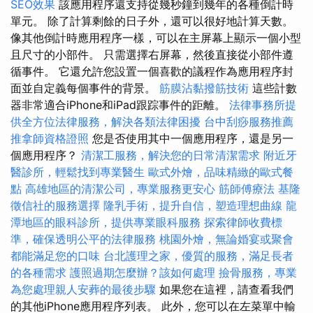
SEO效果
該應用程序還支持從幾秒鐘到幾年的各種倒計時
單元。 除了計算剩餘的日子外，還可以很好地計算天數。
像其他倒計時應用程序一樣，可以在主屏幕上顯示一個小型
且尺寸的小部件。 只需選擇右屏幕，然後直接從小部件遵
循事件。 它還允許您設置一個喜歡的議程作為應用程序封
面並自定義每個事件的背景。
筋膜沾黏撥筋技術
這些計數
器非常適合iPhone和iPad跟踪事件的距離。
法律事務所提
供全方位法律服務，解決各類法律困擾
台中刮痧服務推薦
推拿師資格證照
您是否使用其中一個應用程序，還是另一
個應用程序？
清潔工服務，解決您的日常清潔需求
附近牙
醫診所，輕鬆找到專業醫生
歐式外燴，品味精緻的歐式餐
點
高雄地區的清潔公司，專業服務更安心
筋師傅療法
基隆
徵信社的服務選擇
隆乳手術，提升自信，塑造理想曲線
龍
潭地區的眼科診所，提供專業眼科服務
探索律師收費標
準，確保透明公平的法律服務
桃園外燴，無論婚宴或聚會
都能滿足您的口味
台北護理之家，優質的服務，滿足長者
的各種需求
護照過期怎麼辦？該如何處理
撿骨服務，專業
為您處理親人安葬的最後步驟
如果您在這裡，請查看我們
的其他iPhone應用程序列表。 此外，您可以在左菜單中輸