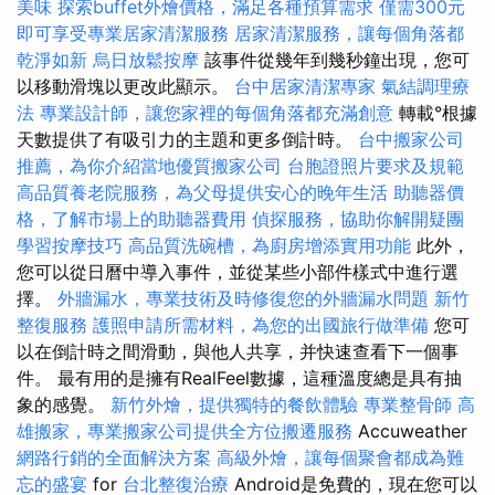
美味
探索buffet外燴價格，滿足各種預算需求
僅需300元
即可享受專業居家清潔服務
居家清潔服務，讓每個角落都
乾淨如新
烏日放鬆按摩
該事件從幾年到幾秒鐘出現，您可
以移動滑塊以更改此顯示。
台中居家清潔專家
氣結調理療
法
專業設計師，讓您家裡的每個角落都充滿創意
轉載°根據
天數提供了有吸引力的主題和更多倒計時。
台中搬家公司
推薦，為你介紹當地優質搬家公司
台胞證照片要求及規範
高品質養老院服務，為父母提供安心的晚年生活
助聽器價
格，了解市場上的助聽器費用
偵探服務，協助你解開疑團
學習按摩技巧
高品質洗碗槽，為廚房增添實用功能
此外，
您可以從日曆中導入事件，並從某些小部件樣式中進行選
擇。
外牆漏水，專業技術及時修復您的外牆漏水問題
新竹
整復服務
護照申請所需材料，為您的出國旅行做準備
您可
以在倒計時之間滑動，與他人共享，并快速查看下一個事
件。 最有用的是擁有RealFeel數據，這種溫度總是具有抽
象的感覺。
新竹外燴，提供獨特的餐飲體驗
專業整骨師
高
雄搬家，專業搬家公司提供全方位搬遷服務
Accuweather
網路行銷的全面解決方案
高級外燴，讓每個聚會都成為難
忘的盛宴
for
台北整復治療
Android是免費的，現在您可以