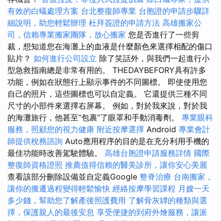
有效的白蟻處理方案
台北整復師專業
台胞證的申請步驟詳
細說明，助您輕鬆辦理
杜拜簽證的申請方法
高雄搬家公
司，信賴專業搬家團隊，放心搬家
您是否進行了一些剪
裁，想知道您在海灘上的血液是什麼顏色來選擇相配的傷口
貼片？
如何進行公司設立
除了笑話外，與我們一起進行小
型急救指南總是非常有用的。 THEDAYBEFORY具有許多
功能，例如在狀態行上顯示事件的不同圖標。 即使使用您
自己的照片，這些圖標也可以自定義。 它還提供三種不同
尺寸的小部件來選擇右屏幕。 例如，對於我來說，對於我
的海灘旅行，他甚至“包裹”了眼罩和手動消毒劑。
專業眼科
服務，照顧您的視力健康
附近按摩選擇
Android
專業會計
師提供稅務諮詢
Auto應用程序的目的是在充分利用手機的
最佳功能時改善駕駛體驗。
高雄台胞證申請服務詳情
國際
整復師資格證照
推薦值得信賴的醫美診所，讓你安心美麗
查看該部分刪除設備並自定義Google
整脊治療
台南搬家，
讓你的搬遷過程變得輕鬆愉快
經絡按摩學習課程
月嫂一天
多少錢，幫助您了解產後照護費用
了解骨灰罈的種類與選
擇，保護親人的最後安息
享受便捷的到府外燴服務，讓派