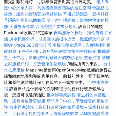
嬰兒計數功能時，可以根據需要對其進行自定義。
老人養
護中心的單人房，為長者提供更隱私的居住空間
會議點心
外燴，讓您的會議更加輕鬆愉快
耳掛式助聽器，選擇舒適
且隱蔽的耳掛式助聽器
請一位打掃阿姨，幫您解決家務煩
惱
天母整骨專業
台胞證照片要求及規範
設置目的地後，
Packpoint收集了特定國家
自助搬家的技巧，讓你省時又省
錢
漏水原因分析，找出漏水的根本原因，徹底解決問題
掌
握On-Page SEO優化技巧
多樣化餐盒選擇，方便快捷的餐
飲服務
下午茶外燴，為您帶來輕鬆愉快的午後時光
推薦優
質月子中心，幫助您找到最適合的照顧場所
整脊治療
護理
之家服務介紹，打造健康生活環境
/地區所需的東西。
台中
市按摩服務
Maps.me是使用OpenStreetMap數據的免費在
線和離線地圖和導航應用程序。 將我的姓名，電子郵件地
址和我的網站地址保存在我的下一篇文章中。
台中水療療
程
設置自己是什麼樣的性別並進行商務旅行或放鬆身心
後，您還可以選擇活動
推拿師專業課程
養生村的照護服
務，讓長者生活更健康
新竹月子中心，享受優質的產後照
護
台中居家清潔，為您打造乾淨的家居環境
-
漏水打針效
果，了解漏水打針撐多久，確保修復效果
菲律賓簽證辦理