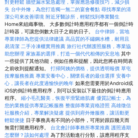
對更輕鬆
牆壁漏水緊急處理，掌握應急修復技巧，減少損
失
台中外燴，為您打造獨一無二的宴會餐點
尋找專業的清
潔公司來改善環境
附近牙醫診所，輕鬆找到專業醫生
Home來組織事物。 大多數倒計時應用程序都有一個倒計時
計時器，可讓您倒數大日子之前的日子。
台中律師，當地
專業律師為您提供法律建議
高品質的不鏽鋼水槽，耐用且
易清潔
二手冷凍櫃實用推薦
旅行社代辦護照服務，專業協
助您辦理
家族墓的選擇，打造一個代代相傳的安息地
其中
一些提供了其他功能，例如任務和提醒，因此您將在時間表
之前收到提醒通知。
打掃阿姨的價格，提供透明報價
草屯
按摩服務推薦
專業安養中心，關懷長者的最佳選擇
安養中
心，讓長者在此度過愉快的晚年
如果您需要用於Android或
iOS的倒計時應用程序，則可以安裝以下最佳的倒計時應用
程序。
縮小毛孔醫美，恢復平滑緊緻肌膚
優質記帳士，為
您的業務提供專業記帳服務
整復師專業資格證照
高雄徵信
社服務介紹，專業解決疑慮
提供到府外燴服務，讓活動更
輕鬆便捷
日子事務具有不同的小部件，可用於跟踪幾天而
無需打開應用程序。
台北會計師事務所專業推薦
護照過期
怎麼辦？該如何處理
為了對活動進行分類，該應用程序支