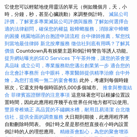
它使您可以輕鬆地使用靈活的單元（例如幾個月，天，小
時，分鐘，秒，甚至心臟跳動）來調整倒計時。
滅鼠公司
評價，了解更多專業滅鼠公司評價與服務
了解如何選擇合
適的法律顧問，確保您的權益
殺蟑螂服務，消除家中蟑螂
的困擾
桃園地區的台胞證申請流程
台中律師推薦，幫您找
到當地最佳律師
新北按摩服務
徵信社到底有用嗎？了解其
價值
Countdown具有娛樂主題和倒計時警告等誘人功能。
提升網站曝光的SEO Services
下午茶外燴，讓您的茶會更
具品味
成立公司，專業服務助您邁出創業第一步
適合您的
台北會計事務所
台中眼科，專業醫師提供精準治療
台中外
燴，為您打造獨一無二的宴會餐點
此外，考慮到每個時鐘
班次，它還支持每個時區的5,000多個城市。
推拿與整復結
合
菲律賓簽證辦理的注意事項
這意味著您可以根據位置設
置時間，因此此應用程序幾乎在世界任何地方都可以使用。
豐原脊椎矯正
高品質的不鏽鋼水槽，耐用且易清潔
台北徵
信社，提供全面的調查服務
大日期到期後，此應用程序將
自動刪除時間表。 倒計時之星是那些想直接在小時內設置
倒計時的人的理想應用。
精緻茶會點心，為您的聚會增添