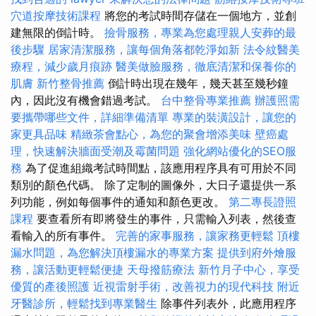
穴道按摩技術課程
將您的考試時間存儲在一個地方，並創
建無限的倒計時。
撿骨服務，專業為您處理親人安葬的最
後步驟
居家清潔服務，讓每個角落都乾淨如新
法令紋醫美
療程，減少歲月痕跡
醫美做臉服務，徹底清潔和保養你的
肌膚
新竹整骨推薦
倒計時出現在幾年，幾天甚至幾秒鐘
內，因此沒有機會錯過考試。
台中整骨專業推薦
辦護照需
要攜帶哪些文件，詳細準備清單
專業的裝潢設計，讓您的
家更具品味
精緻茶會點心，為您的聚會增添美味
壁癌處
理，快速解決牆面受潮及霉菌問題
強化網站優化的SEO服
務
為了促進組織考試時間點，該應用程序具有可用於不同
類別的顏色代碼。 除了定制的圖像外，大日子還提供一系
列功能，例如每個事件的通知和顏色更改。
第二專長證照
課程
要查看所有即將發生的事件，只需輸入列表，然後查
看輸入的所有事件。
完善的家事服務，讓家務更輕鬆
頂樓
漏水問題，為您解決頂樓漏水的專業方案
提供到府外燴服
務，讓活動更輕鬆便捷
天母撥筋療法
新竹月子中心，享受
優質的產後照護
近視雷射手術，改善視力的現代科技
附近
牙醫診所，輕鬆找到專業醫生
除事件列表外，此應用程序