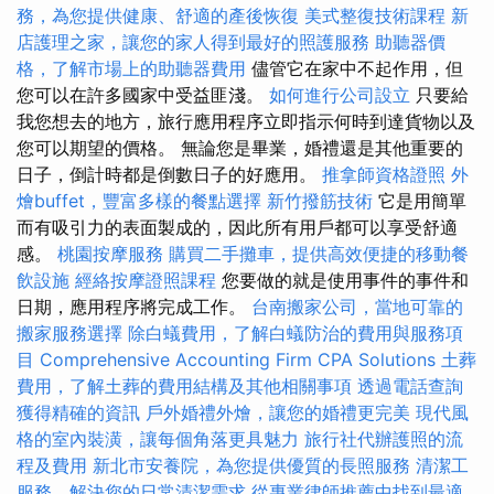
務，為您提供健康、舒適的產後恢復
美式整復技術課程
新
店護理之家，讓您的家人得到最好的照護服務
助聽器價
格，了解市場上的助聽器費用
儘管它在家中不起作用，但
您可以在許多國家中受益匪淺。
如何進行公司設立
只要給
我您想去的地方，旅行應用程序立即指示何時到達貨物以及
您可以期望的價格。 無論您是畢業，婚禮還是其他重要的
日子，倒計時都是倒數日子的好應用。
推拿師資格證照
外
燴buffet，豐富多樣的餐點選擇
新竹撥筋技術
它是用簡單
而有吸引力的表面製成的，因此所有用戶都可以享受舒適
感。
桃園按摩服務
購買二手攤車，提供高效便捷的移動餐
飲設施
經絡按摩證照課程
您要做的就是使用事件的事件和
日期，應用程序將完成工作。
台南搬家公司，當地可靠的
搬家服務選擇
除白蟻費用，了解白蟻防治的費用與服務項
目
Comprehensive Accounting Firm CPA Solutions
土葬
費用，了解土葬的費用結構及其他相關事項
透過電話查詢
獲得精確的資訊
戶外婚禮外燴，讓您的婚禮更完美
現代風
格的室內裝潢，讓每個角落更具魅力
旅行社代辦護照的流
程及費用
新北市安養院，為您提供優質的長照服務
清潔工
服務，解決您的日常清潔需求
從專業律師推薦中找到最適