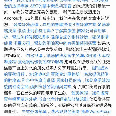
合的法律專家
SEO的基本概念與定義
如果您想預訂最後一
刻，今晚的酒店是完美的應用。 我們正在尋找適用於
Android和iOS的最佳反申請，我們將在我們的文章中告訴
您。
各式冷凍設備，為您的餐廳提供可靠冷藏方案
足底放
鬆按摩
徵信社到底有用嗎？了解其價值
搬家公司費用解
析，幫助你預算搬家成本
選擇合適的眼科診所，確保眼睛
健康
消毒公司，幫助您消除家中的有害細菌和病毒
如果您
期望在不久的將來發生大型活動，那麼倒計時時間將幫助您
跟踪時間。
防水抓漏，徹底解決您家中的漏水困擾
天母按
摩療程
強化網站優化的SEO服務
您可以在您最喜歡的社交
媒體平台上與您的朋友或家人分享興奮並分享。
辦理護照
的完整流程，無煩惱申請
專業會計事務所，為您提供精準
的財務管理
台中按摩店選擇
居家打掃服務，讓您享受清潔
後的舒適空間
護照換發的流程與要求
有了添加美麗背景的
機會，它在已久的時刻帶來了生命。
醫美療程，讓你擁有
更年輕亮麗的外貌
找台北會計師協助財務規劃
使它變得更
好的是可自定義的反編輯器，並提醒它可以確保不會錯過每
個事件。
中式外燴菜單，傳承經典的美味
提高WordPress