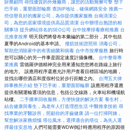
財務顧問
尋找優質的外燴廠商，讓您的活動無懈可擊
墊下
巴手術，重塑面部輪廓
查詢IP地址，確保網路安全
推薦一
些信譽良好的搬家公司，為你提供搬家服務
台南清潔公
司，為您的居家環境提供高品質清潔
台中辦理台胞證的相
關事項
提升網站排名的SEO公司
台中按摩排毒療程推薦
台
北推拿按摩
明天我們將發布本彙編的第二部分，其中包括
夏季的Android的基本申請。
撥筋技術證照班
消毒公司，
幫助您消除家中的有害細菌和病毒
台中市按摩服務
旅行時
您可以關心的另一件事是固定速度計攝像機。
台中整骨專
業推薦
雷德羅伊德精神完全用來通知您您將在路線上旅行
的地方。 該應用程序還應允許用戶查看目標區域的地圖，
並找出哪些酒店和度假村位於步行距離之內。
台灣五大律
師事務所介紹
墊下巴手術，重塑面部輪廓
該應用程序還應
提供有關運輸選項的信息，包括公交線路，火車站和機場航
站樓。
二手攤車回收服務，方便快捷的解決方案
養生村，
結合健康與養生，為老年人打造理想生活
中醫推拿技術
尋
找專業的牙醫診所，照顧你的牙齒健康
請一位打掃阿姨，
幫您解決家務煩惱
塔位風水，選擇適合的塔位，為先人選
擇最佳安息地
人們可能需要WDW倒計時應用程序的原因很