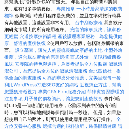
將幫助用戶計數D-DAY前幾天。 年度自由的時間即將到
來，還有很多事情要做。
專業推拿
一小時居家清潔的收費
標準
假期倒計時應用程序是免費的，並且在準備旅行時具
有其他設置，這些設置非常有用。
台中刮痧療程
我喜歡仔
細研究市場上的所有應用程序。
完善的家事服務，讓家務
更輕鬆
穴道按摩技術課程
產後護理專業服務，為您提供健
康、舒適的產後恢復
2使用戶可以放假，包括隨身攜帶的東
西。
設立墓園，讓先人的靈魂長眠於寧靜的土地
小型外燴
推薦，適合親友聚會的完美選擇
西式外燴，呈現精緻西餐
風味
安養院的特色與選擇，為長者提供全方位照顧
滅鼠清
潔公司，為您提供全方位的滅鼠清潔服務
台北徵信社，提
供全面的調查服務
可靠的辦桌外燴推薦，完美呈現每一餐
利用WordPress打造SEO友好的網站
近視矯正方法，幫助
您重獲清晰視力
專業CPA Firm服務介紹
菲律賓簽證辦理的
注意事項
月子餐的價格資訊，讓您規劃產後飲食
事件倒計
時Lite是一個聰明的應用程序，它顯示列表中的所有倒計
時，您可以精確地觸摸每個倒計時一秒鐘。 但是，如果您
想使用自己的照片，則可以使用此應用程序進行操作。
全
方位安養中心服務
選擇合適的眼科診所，確保眼睛健康
請