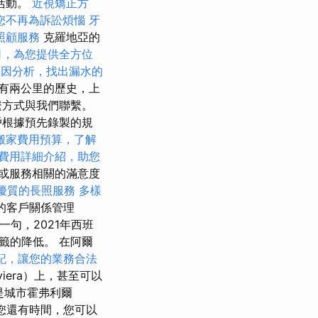
理活動。
近視矯正方
您不再為訴訟煩惱
牙
照顧服務
克羅地亞的
司，為您提供全方位
原因分析，找出漏水的
有兩公里的歷史，上
繫方式與我們聯繫。
戶根據預先錄製的規
搬家費用預算，了解
費用詳細介紹，助您
或服務相關的滿意度
優質的長照服務
多樣
e的客戶關係管理
一句，2021年西班
籤的降低。 在阿爾
記，讓您的業務合法
viera）上，甚至可以
是城市霍弗利爾
您還有時間，您可以