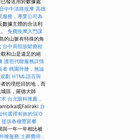
前已發送用於數據處
台中中清路按摩
高雄
鼠服務，專業公司為
反數據主體的合法利
人。
免費按摩入門課
島的山脈有特殊的角
成
台中肩頸放鬆療程
景觀和山是遠足的絕
膚
護照代辦服務詳情
長者
桃園外燴，無論
算規劃
HTML語言與
愛好者的理想目的地，而
老城區，羅德大師
需求
台北眼科推薦，
bika或Faliraki
台
如何選擇有效的SEO
，提供各種豐富餐
圍與一年一年相比被
外燴服務
土葬費用，