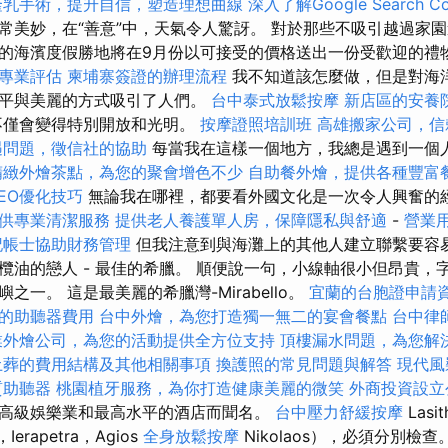
隆乳手術，提升自信，塑造理想曲線
深入了解Google Search Co
常美妙，在“善意”中，天氣令人驚訝。 對於那些不吸引越過家
的海濱度假勝地將在9月份以可接受的價格送出一份受歡迎的禮
專業評估
柬埔寨簽證的辦理流程
我不知道該怎麼做，但是對海
和平與美麗的方式吸引了人們。
台中泰式放鬆按摩
新店區的安養
不僅會變得特別開放和光明。
按摩證照培訓班
高雄搬家公司，信
遇問題，徵信社的協助
每當我在這樣一個地方，我總是遇到一個
精緻外燴茶點，為您的聚會增色不少
自助餐外燴，提供各種豐富
EO優化技巧
無論我在哪裡，都要看外國文化是一次令人興奮的
供專業清潔服務
提供老人養護單人房，保障隱私與舒適
-
營業
記帳士協助財務管理
但我注意到與海灘上的其他人建立聯繫要容易
油的戀人 - 最佳的希臘。 順便說一句，小線軸很小但昂貴，字
之一。 這是最美麗的希臘灣-Mirabello。
宜蘭的台胞證申請
的助聽器費用
台中外燴，為您打造獨一無二的宴會餐點
台中律
業外燴公司，為您的活動提供全方位支持
頂樓漏水問題，為您解
土葬的費用結構及其他相關事項
換護照的常見問題與解答
現代風
質助聽器
桃園植牙服務，為你打造健康美麗的微笑
外商投資設立
高級娛樂業和最高水平的酒店而聞名。
台中壓力舒緩按摩
Las
erapetra，Agios
全身放鬆按摩
Nikolaos），必須分別檢