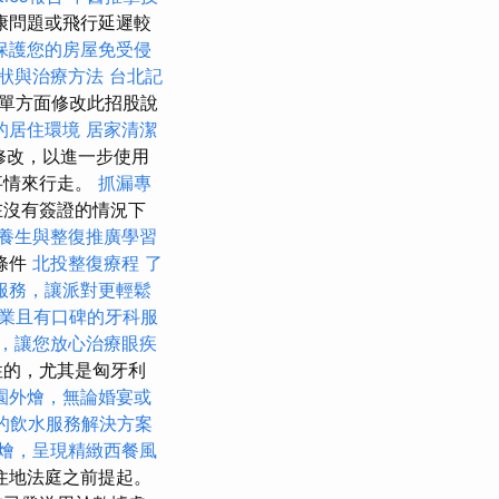
康問題或飛行延遲較
保護您的房屋免受侵
狀與治療方法
台北記
候單方面修改此招股說
的居住環境
居家清潔
修改，以進一步使用
事情來行走。
抓漏專
在沒有簽證的情況下
養生與整復推廣學習
條件
北投整復療程
了
服務，讓派對更輕鬆
業且有口碑的牙科服
，讓您放心治療眼疾
性的，尤其是匈牙利
園外燴，無論婚宴或
的飲水服務解決方案
燴，呈現精緻西餐風
住地法庭之前提起。