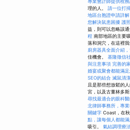
專業會計師提供稅務
理的人。
請一位打
地區台胞證申請詳解
您解決鼠患困擾
護
益，則可以忽略該通
程
南部地區的主要
落和洞穴，在這裡
廚房器具全面介紹，
佳機會。
基隆徵信
與注意事項
完善的
婚宴或聚會都能滿足
SEO的結合
滅鼠清
且是那些想放鬆的人
宮，以及古董林多
尋找最適合的眼科醫
北律師事務所，專業
關鍵字
Coast，
點，讓每個人都能滿
吸引。
氣結調理療