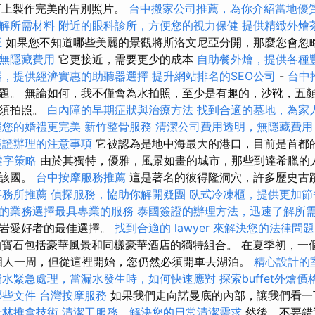
峭岩石上製作完美的告別照片。
台中搬家公司推薦，為你介紹當地優
解所需材料
附近的眼科診所，方便您的視力保健
提供精緻外燴
正
如果您不知道哪些美麗的景觀將斯洛文尼亞分開，那麼您會忽
無隱藏費用
它更接近，需要更少的成本
自助餐外燴，提供各種
器，提供經濟實惠的助聽器選擇
提升網站排名的SEO公司
-
台中
題。 無論如何，我不僅會為水拍照，至少是有趣的，沙靴，五
必須拍照。
白內障的早期症狀與治療方法
找到合適的墓地，為家
讓您的婚禮更完美
新竹整骨服務
清潔公司費用透明，無隱藏費用
簽證辦理的注意事項
它被認為是地中海最大的港口，目前是首都
鍵字策略
由於其獨特，優雅，風景如畫的城市，那些到達希臘的人
看該國。
台中按摩服務推薦
這是著名的彼得隆洞穴，許多歷史古
事務所推薦
偵探服務，協助你解開疑團
臥式冷凍櫃，提供更加節
的業務選擇最具專業的服務
泰國簽證的辦理方法，迅速了解所
攀岩愛好者的最佳選擇。
找到合適的 lawyer 來解決您的法律問題
特島的寶石包括豪華風景和同樣豪華酒店的獨特組合。 在夏季初，
，兩個人一周，但從這裡開始，您仍然必須開車去湖泊。
精心設計的
漏水緊急處理，當漏水發生時，如何快速應對
探索buffet外燴
哪些文件
台灣按摩服務
如果我們走向諾曼底的內部，讓我們看一
士林推拿技術
清潔工服務，解決您的日常清潔需求
然後，不要錯