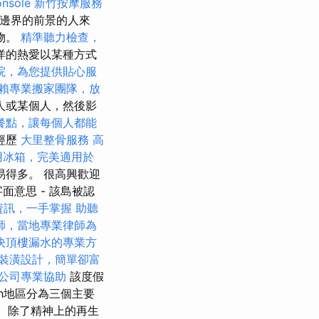
nsole
新竹按摩服務
園邊界的前景的人來
物。
精準聽力檢查，
洋的熱愛以某種方式
院，為您提供貼心服
賴專業搬家團隊，放
人或某個人，然後影
餐點，讓每個人都能
經歷
大里整骨服務
高
用冰箱，完美適用於
得多。 很高興歡迎
面意思 - 該島被認
資訊，一手掌握
助聽
師，當地專業律師為
決頂樓漏水的專業方
裝潢設計，簡單卻富
公司專業協助
該度假
ith地區分為三個主要
查。 除了精神上的再生