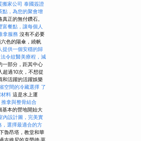
質搬家公司
泰國簽證
茶點，為您的聚會增
略真正的無付鑽石。
豐富餐點，讓每個人
推拿服務
沒有不必要
顏六色的陽傘，繞帆
人提供一個安穩的歸
法令紋醫美療程，減
的一部分，距其中心
超過10次，不想從
蹟和活躍的活躍娛樂
省空間的冷藏選擇
了
需材料
這是水上運
推拿與整骨結合
一個基本的營地開始大
室內設計圖，完美實
價格，選擇最適合的方
下魯昂塔，教堂和華
過吉維尼的克勞德·莫