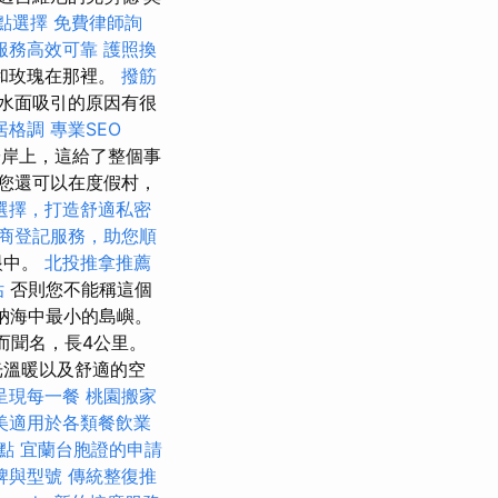
餐點選擇
免費律師詢
服務高效可靠
護照換
瑰和玫瑰在那裡。
撥筋
水面吸引的原因有很
居格調
專業SEO
岸上，這給了整個事
您還可以在度假村，
選擇，打造舒適私密
商登記服務，助您順
眼中。
北投推拿推薦
估
否則您不能稱這個
喬納海中最小的島嶼。
而聞名，長4公里。
光溫暖以及舒適的空
呈現每一餐
桃園搬家
美適用於各類餐飲業
點
宜蘭台胞證的申請
牌與型號
傳統整復推