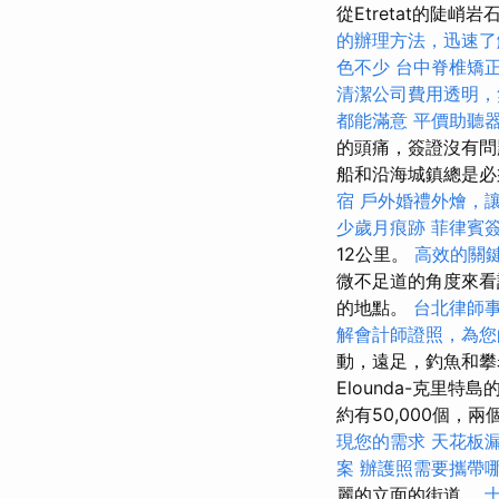
從Etretat的陡
的辦理方法，迅速了
色不少
台中脊椎矯
清潔公司費用透明，
都能滿意
平價助聽
的頭痛，簽證沒有問
船和沿海城鎮總是
宿
戶外婚禮外燴，
少歲月痕跡
菲律賓
12公里。
高效的關
微不足道的角度來
的地點。
台北律師
解會計師證照，為您
動，遠足，釣魚和
Elounda-克里
約有50,000個
現您的需求
天花板
案
辦護照需要攜帶
麗的立面的街道。