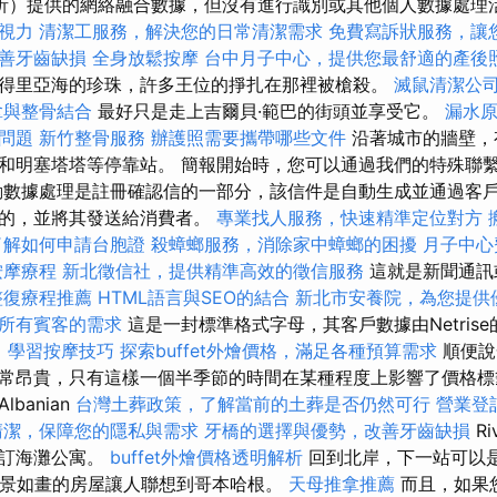
cs（分析）提供的網絡融合數據，但沒有進行識別或其他個人數據處
視力
清潔工服務，解決您的日常清潔需求
免費寫訴狀服務，讓
善牙齒缺損
全身放鬆按摩
台中月子中心，提供您最舒適的產後
得里亞海的珍珠，許多王位的掙扎在那裡被槍殺。
滅鼠清潔公
拿與整骨結合
最好只是走上吉爾貝·範巴的街頭並享受它。
漏水
問題
新竹整骨服務
辦護照需要攜帶哪些文件
沿著城市的牆壁，
和明塞塔塔等停靠站。 簡報開始時，您可以通過我們的特殊聯
動數據處理是註冊確認信的一部分，該信件是自動生成並通過客
者的，並將其發送給消費者。
專業找人服務，快速精準定位對方
了解如何申請台胞證
殺蟑螂服務，消除家中蟑螂的困擾
月子中心
按摩療程
新北徵信社，提供精準高效的徵信服務
這就是新聞通訊
整復療程推薦
HTML語言與SEO的結合
新北市安養院，為您提供
所有賓客的需求
這是一封標準格式字母，其客戶數據由Netris
。
學習按摩技巧
探索buffet外燴價格，滿足各種預算需求
順便說
常昂貴，只有這樣一個半季節的時間在某種程度上影響了價格標
banian
台灣土葬政策，了解當前的土葬是否仍然可行
營業登
清潔，保障您的隱私與需求
牙橋的選擇與優勢，改善牙齒缺損
Ri
預訂海灘公寓。
buffet外燴價格透明解析
回到北岸，下一站可以
，其風景如畫的房屋讓人聯想到哥本哈根。
天母推拿推薦
而且，如果