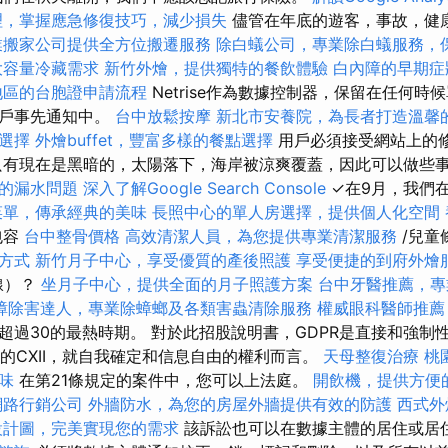
理，掌握應急修復技巧，減少損失
儘管在年底的遊客，事故，健
業搬家公司提供全方位搬遷服務
除白蟻公司，專業除白蟻服務，
大容量冷藏需求
新竹外燴，提供獨特的餐飲體驗
白內障的早期症
地區的台胞證申請流程
Netrise作為數據控制器，保留在任何時
用戶事先通知中。
台中放鬆按摩
新北市安養院，為長者打造溫馨
選擇
外燴buffet，豐富多樣的餐點選擇
用戶必須接受網站上的
只有現在是黑暗的，太陽落下，海岸被涼爽覆蓋，因此可以做些
的漏水問題
深入了解Google Search Console
✓在9月，我們
菜單，傳承經典的美味
長照中心的單人房選擇，提供個人化空間
包容
台中整骨價格
高效清潔人員，為您提供專業清潔服務
/兒童
方式
新竹月子中心，享受優質的產後照護
享受便捷的到府外燴
線）？
坐月子中心，提供全面的月子照護方案
台中牙醫推薦，專
蟑除害達人，專業除蟑螂及各類害蟲清除服務
權威眼科醫師推薦
超過30的最熱時期。 對於此招股說明書，GDPR是直接和強制
年的CXII，就自我確定和信息自由的權利而言。
天母整復治療
桃
味
在第21條規定的案件中，您可以上法庭。
開飲機，提供方便
網路行銷公司
外牆防水，為您的房屋外牆提供有效的防護
西式外
設計圖，完美實現您的需求
該訴訟也可以在數據主體的居住或居