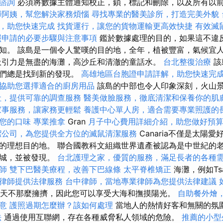
諮詢
必須將數據主體通知校正，鎖，標記和刪除，以及所有以
掃阿姨，幫您解決家務煩惱
尋找專業的醫美診所，打造完美外貌
，助您快速完成
找貨運行，讓您的貨物運輸更高效快捷
有效滅
照申請的必要步驟與注意事項
鑑於數據處理的目的，如果這不違
知。 該島是一個令人驚嘆的目的地，全年，植被豐富，氣候宜
吸引力是無盡的海灘，高沙丘和清澈的童話水。
台北整復治療
該
我們總是找到新的發現。
高雄地區台胞證申請詳解，助您快速完
協助您選擇適合的廚房用品
該島的中部也令人印象深刻，火山
社，提供可靠的調查服務
醫美做臉服務，徹底清潔和保養你的肌
家事服務，讓家務更輕鬆
養護中心單人房，適合需要專業照護的
您的口味
專業推拿
Gran
月子中心費用詳細介紹，助您做好預
潔公司，為您提供全方位的滅鼠清潔服務
Canaria不僅是太陽
的理想目的地。 聯合國教科文組織世界遺產被認為是中世紀的
斯城，並被發現。
台北護理之家，優質的服務，滿足長者的各種
師
雙下巴醫美療程，改善下巴線條
太平脊椎矯正
海灘，例如Tsam
律師提供法律服務
台中律師，當地專業律師為您提供法律建議
在秋天不那麼擁擠，因此您可以享受大海和撫摸陽光。
自助餐外燴
意
護照過期怎麼辦？該如何處理
當地人的熱情好客和無關的氛
法
通過使用互聯網，存在各種威脅私人領域的危險。
推薦的小型