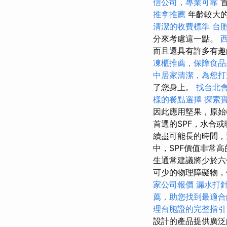
信公司，專業可靠
首
推拿推薦
年齡較大的
清潔的收費標準
台
分來考慮這一點。
而且還具有許多有趣
凍櫃推薦，保障食品
中居家清潔，為您打
了您身上。
找台北
樣的餐點選擇
探索
因此應用堅果，原始
首選的SPF，水合
續盡可能長的時間，
中，SPF價值非常
生通常建議將少於六
可少的物理障礙物，
家公司報價
漏水打
薦，助您找到最適合
理台胞證的完整指引
設計的產品提供廣泛的