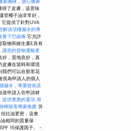
搬家團隊，放心搬家
獲得了皮膚，這意味
儘管椰子油非常好，
功
它提供了針對UVA
您解決頂樓漏水的專
改善下巴線條
它允許
提取物和維生素E具有
，讓您的貨物運輸更
良好，質地良好，真
的皮膚在當時和環境
到我們可以在那里花
將被視為申請人的個人
牆漏水，專業技術及
知道申請人在申請材
，提供實惠的選項
尋
除蟑除害專家推薦
另
，但比油更密，這會
奶油相同的質量保
F 15保護因子。 -