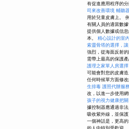
有促進應用程序的
司來改善環境
輔聽
用於兒童皮膚上。 
有關人員的適當數
提供個人數據或信息
本。
精心設計的室
索靈骨塔的選擇，讓
強烈，從海面反射
需帶上最高的保護產
護理之家單人房選擇
可能會對您的皮膚
任何時候單方面修改
生排毒
護照代辦服
改，以進一步使用
孩子的視力健康把關
據控制器應通過非法
吸收紫外線，並保護
一個神話是，更高的
的人中特別受歡迎