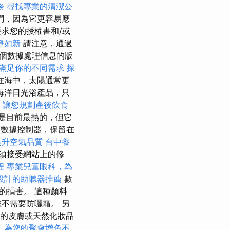
務
尋找專業的清潔公
們，因為它更容易應
求您的授權書和/或
淨如新
請注意，通過
個數據處理信息的版
滿足你的不同需求
探
在海中，太陽通常更
海洋日光浴產品，只
，讓您規劃產後飲食
光是目前最熱的，但它
e作為數據控制器，保留在
提升空氣品質
台中養
須接受網站上的修
程
專業兒童眼科，為
設計的助聽器推薦
數
的損害。 這種顏料
不需要防曬霜。 另
感的皮膚或天然化妝品
，為您的聚會增色不