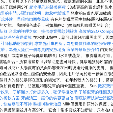
先，6個月以下的兒童應避免陽光，覆蓋適當的衣服，並且不
孩子應使用SPF
縮小毛孔的醫美療程
30或更高的寬光譜和防
胞證的申請步驟詳細說明，助您輕鬆辦理
兒童的皮膚也更加敏感
西式外燴，呈現精緻西餐風味
有色的防曬面霜生物胚層光胚層AR
的功能。 和銅褐色成分，例如肌醇C（酪氨酸和咖啡因的組合
新鮮
台北的護理之家，提供專業照顧與關懷
高效的SEO Comp
造乾淨的家居環境
在水或床墊中，您可以很好地曬黑水面，因
會計師協助財務規劃
專業會計事務所，為您提供精準的財務管理
寶塔，為先人提供一個尊貴的安放場所
宜蘭外燴服務介紹
由於番
橄欖油或南瓜種子等健康脂肪食用水果或蔬菜。 推薦曬黑時間
或曬黑食品 - 所有這些都可以幫助您盡可能快，健康地獲得所需的
還可以防止太陽皮膚的負面影響並在日曬後達到健康的皮膚。 
高的產品通常會產生虛假的安全感，因此用戶傾向於進一步留在陽
個月大的嬰兒暴露在直射的陽光下。 在年齡較大的嬰兒中，當
例如寬邊帽子，防護服和嬰兒車的雨傘至關重要。 Sun
搬家費
針效果，了解漏水打針撐多久，確保修復效果
了解假牙的種類及
的餐飲方案
牙齒矯正，讓你的笑容更自信
腳底按摩技術士證照
，快速辦理不等待
整復與整骨治療
Milk僅應用作額外的保護
保護範圍並具有高SPF。 它會非常多雲或不知所措，只有在tisz