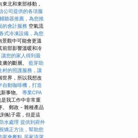
向東北和東部移動，
信公司提供的各項服
輔聽器推薦，為您推
面的會計服務
空氣流
各式冷凍設備，為您
南景觀中可能會更溫
其前部影響溫暖和冷
，讓您的家人得到最
皮膚的斷層。
藍芽助
生村的照護服務，讓
個世界，所以我想改
半自動咖啡機，打造
找新事物。
專業CPA
也是我工作中非常重
 郵政 - 雜種產品
找到帖子霜，但是這
防水處理
提供到府外
視矯正方法，幫助您
的宴會餐點
居家清潔