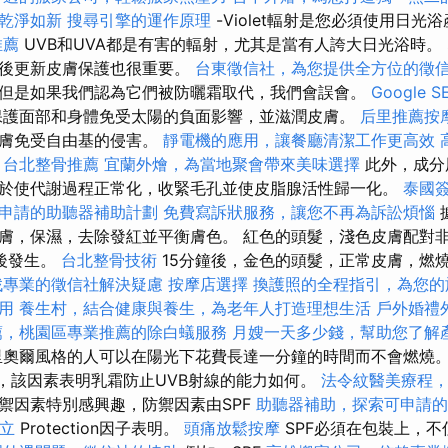
乾淨如新
搜尋引擎的運作原理
-Violet輻射是您必須使用日光
推薦
UVB和UVA都是有害的輻射，尤其是當有人誇大日光浴時。
浴後更新皮膚保護也很重要。
台東徵信社，為您提供全方位的徵
但是如果我們認為它們被防曬霜取代，我們會誤會。
Google
保護面部和身體免受太陽的負面影響，並滋潤皮膚。
后里推薦按
皮膚免受自由基的侵害。
靜電機的應用，讓餐廳清潔工作更高效
台北整骨推薦
宜蘭外燴，為當地聚會帶來美味選擇
此外，成分
於使代謝過程正常化，收緊毛孔並使皮脂腺活性歸一化。
泰國
申請的助聽器補助計劃
免費寫訴狀服務，讓您不再為訴訟煩惱
膚，保濕，去除發紅並平衡膚色。 紅色的頭髮，淺色皮膚配對
後發生。
台北整骨技術
15分鐘後，金色的頭髮，正常皮膚，燃燒
找專業的徵信社解決疑慮
按摩店選擇
換護照的全程指引，為您的
用
養生村，結合健康與養生，為老年人打造理想生活
戶外婚禮
薦，桃園區專業推薦的除白蟻服務
月嫂一天多少錢，幫助您了解
里奧爾風格的人可以在陽光下花費長達一分鐘的時間而不會燃燒。
），該因素表明乳霜防止UVB射線的能力如何。
法令紋醫美療程
禦因素特別感興趣，防禦因素由SPF
助聽器補助，探索可申請的
立
Protection因子表明。
頭痛放鬆按摩
SPF必須在包裝上，