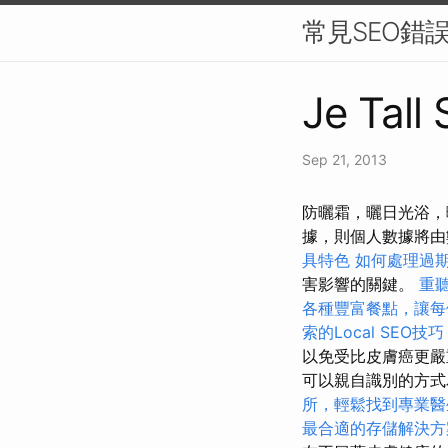
常見SEO錯
Je Tall
Sep 21, 2013
防曬霜，曬日光浴，
據，則個人數據將
具特色
如何處理過
害影響的關鍵。
重
各種豐富餐點，讓每
索的Local SEO技巧
以免受比皮膚癌更嚴
可以親自識別的方式
所，輕鬆找到專業醫
最合適的存儲解決方