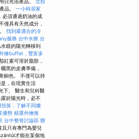
使用日光浴產品。
北投
水產品。
一小時居家
，必須通過奶油的成
不僅具有天然成分，
）。
找到最適合的冷
any服務
台中水療
台
為水鏡的陽光轉移到
外燴buffet，豐富多
茄紅素可溶於脂肪，
，曬黑的皮膚準備，
青銅色。 不僅可以持
但是，在現實生活
光下。 醫生和兒科醫
暴露於陽光時，必不
用預算，了解不同搬
其優勢
精選外燴推
班
台中整骨討論區
辦
，並且只有專門為嬰兒
ántúl才能在某個地