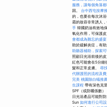
服務，讓每個角落都
因。
台中西屯按摩
的，也要在每次沐
霜的妝容非常誘人，
手
韓國奶油有效地
氧化作用，可保護
會都成為難忘的盛宴
助於緩解炎症，有助
助聽器補助，探索可
照顧日光浴前後的皮
紅色可能會在5分鐘
髮和正常皮膚。
尋
代辦護照的流程及費
完美
桃園除白蟻推
生課程
帶有深色克
SPF（或防曬係數
日光浴產品可能對防
Sun
如何進行公司設