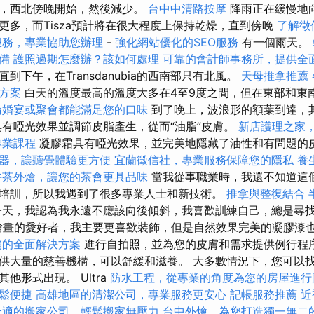
晚，西北傍晚開始，然後減少。
台中中清路按摩
降雨正在緩慢地
更多，而Tisza預計將在很大程度上保持乾燥，直到傍晚
了解徵
服務，專業協助您辦理
-
強化網站優化的SEO服務
有一個雨天。
備
護照過期怎麼辦？該如何處理
可靠的會計師事務所，提供全
到下午，在Transdanubia的西南部只有北風。
天母推拿推薦
方案
白天的溫度最高的溫度大多在4至9度之間，但在東部和東
論婚宴或聚會都能滿足您的口味
到了晚上，波浪形的額葉到達，
具有啞光效果並調節皮脂產生，從而“油脂”皮膚。
新店護理之家
專業課程
凝膠霜具有啞光效果，並完美地隱藏了油性和有問題的
器，讓聽覺體驗更方便
宜蘭徵信社，專業服務保障您的隱私
養
午茶外燴，讓您的茶會更具品味
當我從事職業時，我還不知道這
培訓，所以我遇到了很多專業人士和新技術。
推拿與整復結合
天，我認為我永遠不應該向後傾斜，我喜歡訓練自己，總是尋
畫的愛好者，我主要更喜歡裝飾，但是自然效果完美的凝膠漆
銷的全面解決方案
進行自拍照，並為您的皮膚和需求提供例行程序。
供大量的慈善機構，可以舒緩和滋養。 大多數情況下，您可以
他形式出現。 Ultra
防水工程，從專業的角度為您的房屋進行
鬆便捷
高雄地區的清潔公司，專業服務更安心
記帳服務推薦
近
合適的搬家公司，輕鬆搬家無壓力
台中外燴，為您打造獨一無二