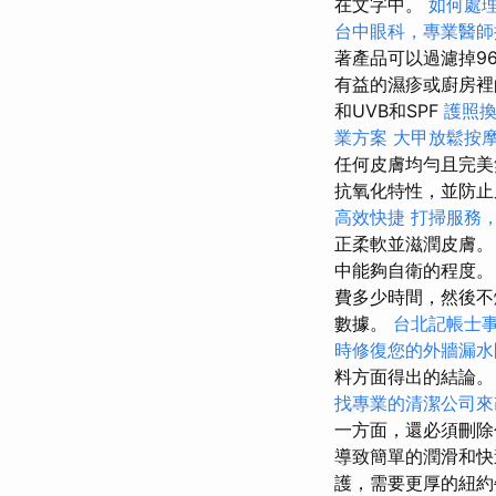
在文字中。
如何處
台中眼科，專業醫師
著產品可以過濾掉9
有益的濕疹或廚房
和UVB和SPF
護照
業方案
大甲放鬆按
任何皮膚均勻且完美
抗氧化特性，並防
高效快捷
打掃服務
正柔軟並滋潤皮膚
中能夠自衛的程度
費多少時間，然後不
數據。
台北記帳士
時修復您的外牆漏水
料方面得出的結論
找專業的清潔公司來
一方面，還必須刪除
導致簡單的潤滑和​
護，需要更厚的紐約牛奶