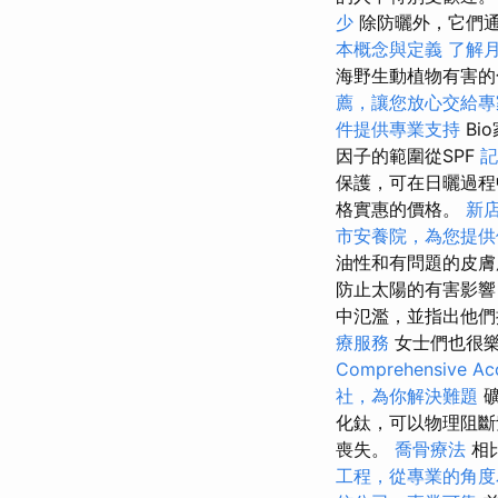
少
除防曬外，它們通
本概念與定義
了解
海野生動植物有害
薦，讓您放心交給專
件提供專業支持
Bi
因子的範圍從SPF
記
保護，可在日曬過程
格實惠的價格。
新
市安養院，為您提供
油性和有問題的皮
防止太陽的有害影響
中氾濫，並指出他們
療服務
女士們也很
Comprehensive Acc
社，為你解決難題
礦
化鈦，可以物理阻斷
喪失。
喬骨療法
相
工程，從專業的角度