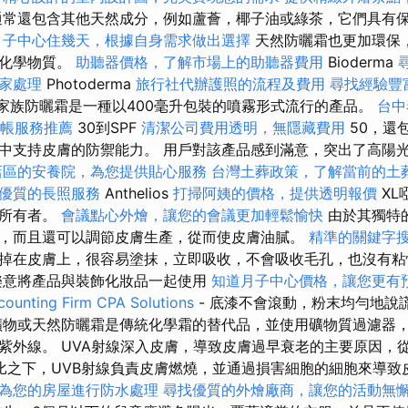
常還包含其他天然成分，例如蘆薈，椰子油或綠茶，它們具有
月子中心住幾天，根據自身需求做出選擇
天然防曬霜也更加環保
的化學物質。
助聽器價格，了解市場上的助聽器費用
Bioderma
家處理
Photoderma
旅行社代辦護照的流程及費用
尋找經驗豐
o家族防曬霜是一種以400毫升包裝的噴霧形式流行的產品。
台中
帳服務推薦
30到SPF
清潔公司費用透明，無隱藏費用
50，還
中支持皮膚的防禦能力。 用戶對該產品感到滿意，突出了高陽
店區的安養院，為您提供貼心服務
台灣土葬政策，了解當前的土
優質的長照服務
Anthelios
打掃阿姨的價格，提供透明報價
XL
膚所有者。
會議點心外燴，讓您的會議更加輕鬆愉快
由於其獨特
，而且還可以調節皮膚生產，從而使皮膚油膩。
精準的關鍵字
掉在皮膚上，很容易塗抹，立即吸收，不會吸收毛孔，也沒有
樂意將產品與裝飾化妝品一起使用
知道月子中心價格，讓您更有
ounting Firm CPA Solutions
- 底漆不會滾動，粉末均勻地說
物或天然防曬霜是傳統化學霜的替代品，並使用礦物質過濾器
紫外線。 UVA射線深入皮膚，導致皮膚過早衰老的主要原因，
比之下，UVB射線負責皮膚燃燒，並通過損害細胞的細胞來導致
為您的房屋進行防水處理
尋找優質的外燴廠商，讓您的活動無