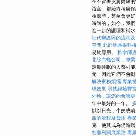
在不冒著皮膚健康
浴室，都始終考慮
相處時，甚至會更
時尚的，如今，我們
進一步的護理和補
社代辦護照的流程及
空間
北部地區眼科
易於應用。
推拿師
北除白蟻公司，專業
定期睡眠的人都可能
元，因此它們不會
解決家務煩惱
專業
現效果
尋找經驗豐
外燴，讓您的會議更
年中最好的一年。
以以日光，牛奶或噴
照的流程及費用
專
克，使其成為促進
您順利開展業務
專