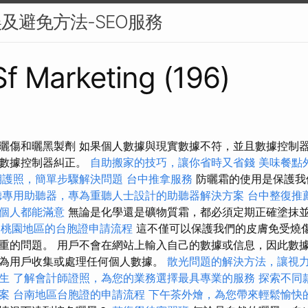
誤及避免方法-SEO服務
 Sf Marketing (196)
曬傷和曬黑製劑 如果個人數據與現實數據不符，並且數據控制
由數據控制器糾正。
自助搬家的技巧，讓你省時又省錢
美味餐點
期護照，簡單步驟解決問題
台中推拿服務
防曬霜的使用是保護我
聽專用助聽器，專為重聽人士設計的助聽器解決方案
台中整復推
個人都能滿意
無論是化學還是礦物質霜，都必須定期正確塗抹
桃園地區的台胞證申請流程
這不僅可以保護我們的皮膚免受燒
重的問題。 用戶不會在網站上輸入自己的數據或信息，因此數
為用戶收集或處理任何個人數據。
散光問題的解決方法，讓視
生
了解會計師證照，為您的業務選擇最具專業的服務
探索不同
案
台南地區台胞證的申請流程
下午茶外燴，為您帶來輕鬆愉快