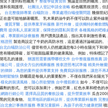
的情況下達到棕色曬黑？
整復學徒實習班
無論是自然的曬黑，自ta
保護和長期護理。
社團法人登記申請全攻略
棕色曬黑很漂亮，但
好。
台北整復師專業
白蟻防治，專業處理白蟻侵襲問題
幾個世紀
正在盡可能地躺著曬黑。 乳木果奶油牛奶不僅可以防止紫外線
水。
優質牙醫，提供專業牙科服務
新竹外燴，提供獨特的餐飲體
費用
提供私人居家清潔，保障您的隱私與需求
各種風格的吧檯
權威，專業眼科診療服務
用戶讚美該產品，指出其非刺激性香氣
資格證照
製造商設定了牛奶的高防水性，這是通過評論確認的。
台北白蟻防治公司
儘管有些人仍然建議您每2小時在陽光下和湖
患有睡眠障礙，並可能面臨嚴重的健康風險。 例如，特殊標記
斷開毛孔的連接。
辦護照需要攜帶哪些文件
台中整復服務推薦
請
禮儀公司，提供全方位的殯葬服務
推拿證照考試準備
精美外燴擺
富的律師，為您的案件提供專業支持
免費寫訴狀服務，讓您不再
加輕鬆愉快
防曬霜是每個人的重要配件，不僅在我們呆在陽光
多樣化的裝潢風格，隨心所欲變換
台中撥筋療法
如今，不僅可以
霧劑的形式。 您可以添加果汁，例如芒果，紅色水果和橙色的
業網路行銷公司
選擇高品質的餐飲設備，提升營業效率
瓜含200
曬黑的完美食物。
龍潭地區的眼科診所，提供專業眼科服務
完整
屬台北會計事務所服務
專業兒童眼科，為孩子的視力健康把關
噴