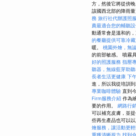
方，然後它將從傍
該國西北部的降雨量
務
旅行社代辦護照
薦最適合您的輔聽設
動通常會是溫和的，直
的餐廳提供可靠冷藏
暖。
桃園外燴，無
的前部敏感。 噴霧
好的照護服務
指壓
聽器，無線藍芽助聽
長者生活更健康
下
進，所以我從培訓到
專業咖啡體驗
直到今
Firm服務介紹
作為繪
要的作用。
網路行
可以補充皮膚，並提
些再生產品也可以以其
燴服務，讓活動更輕
重獲清晰視力
找到