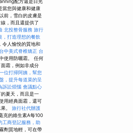
nning配方還是日光
是當您與健康和健康
以前，雪白的皮膚是
射線，而且還提供了
驗
北投整骨服務
旅行
桌，打造理想的餐飲
，令人愉悅的質地和
台中美式脊椎矯正
台
中使用防曬霜。 任何
了面霜，例如非成分
一位打掃阿姨，幫您
盤，提升每道菜的呈
為訴訟煩惱
會議點心
下的夏天，而且是一
使用經典面霜，還可
水果。
旅行社代辦護
毫克的維生素A每100
的工商登記服務，助
霧劑質地輕，可在帶