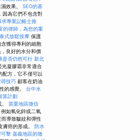
保濕效果。
SEO的基
，因為它們不包含對
尋求專業記帳士推
富的律師，為您的案
泰式放鬆按摩
保護
包含獲得專利的細胞
光，良好的水分和價
葬是否仍然可行
新北
啞光凝膠霜非常適合
的配方，它不僅可以
搜尋技巧
顧客在奶油
粘性的感覺。
台中水
預算計劃
謊。
苗栗地區徵信
，例如氧化鋅或二氧
從而導致皺紋和彈性
皮膚癌的形成。
防水
懈可擊
嘉義地區的徵