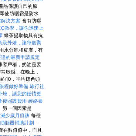
浴產品保護自己的原
 即使防曬霜是防水
信解決方案
含有防曬
 SEO教學，讓你迅速上
摩
綠茶提取物具有抗
高級外燴，讓每個聚
用水分飽和皮膚，有
簽證的最新申請規定
據客戶稱，奶油是要
非常敏感，在晚上，
約10，平均棕色頭
旅程做好準備
旅行社
外燴，讓您的婚禮更
產後照護費用
經絡養
 另一個因素是
，減少歲月痕跡
每種
助聽器補助計劃
-
不僅在數值值中，而且