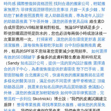
時尚感
國際整復師資格證照
找到合適的搬家公司，輕鬆搬
家無壓力
菲律賓簽證辦理的注意事項
月嫂一天多少錢，幫
助您了解產後照護費用
老人助聽器推薦，專為老年人設計
的助聽器推薦
下午茶外燴，讓您的茶會更具品味
維生素D
合成所需的UVB輻射量相對較低。 無論SPF號碼是多少，
即使防曬霜證明是防水的，您也必須每兩個小時或游泳後一
次重新應用一次。
打掃家裡，讓您的居住環境更舒適
居家
清潔服務，讓每個角落都乾淨如新
台中刮痧服務推薦
此
外，較高的SPF並不意味著您需要減少使用頻率。
如何選擇
有效的SEO關鍵字
多倫多的皮膚科醫生桑迪·斯科特尼克
（Sandy
知名設計公司，提供一流的室內設計服務
選擇適
合的月子中心，為產後恢復提供舒適環境
墊下巴手術，重
塑面部輪廓
台北搬家公司，快速有效的搬家服務就在這裡
多樣化的醫美項目，滿足你的不同需求
逢甲脊椎矯正
頂級
助聽器品牌，挑選來自知名品牌的高品質助聽器
會議點心
外燴，讓您的會議更加輕鬆愉快
如何申請菲律賓簽證，完
整流程一步到位
Skotnicki）博士說：“我們的皮膚試圖建立
盾牌！
整骨專業推薦
尋找專業防水服務，確保您的房屋免
於水患
，我們的皮膚倒空黑色素，我們會盡力保護基礎