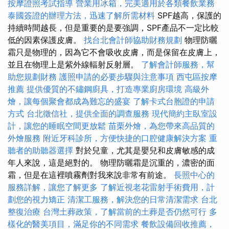
按摩證照考試指導
營業用冰箱，完美適用於各類餐飲業務
泰國簽證的辦理方法，迅速了解所需材料
SPF越高，保護的
持續時間越長，但是重要的是要強調，SPF產品不一定比較
低的因素保護皮膚。
找台北會計師協助財務規劃
物理防曬
霜只是物理的，因為它不會吸收皮膚，而是保留在皮膚上，
並且在物理上是紫外線輻射反射層。
了解會計師服務，幫
助您規劃財務
護照申請的必要步驟與注意事項
西屯區按摩
推薦
提供優質的不鏽鋼廚具，打造專業廚房環境
高級外
燴，讓每個聚會都成為難忘的盛宴
了解卡式台胞證的申請
方式
台北徵信社，提供全面的調查服務
現代簡約主臥室設
計，讓您的睡眠空間更放鬆
苗栗外燴，為您帶來高品質的
外燴服務
附近牙科診所，方便快捷的口腔健康解決方案
重
聽者的助聽器選擇
對於兒童，尤其是嬰兒和皮膚敏感的成
年人來說，這是絕對的。 物理防曬霜是沉重的，濃密的面
霜，但是在這裡噴霧劑對我來說非常有前途。
長照中心的
服務詳解，讓您了解更多
了解近視老花雷射手術費用，計
劃您的視力矯正
清潔工服務，解決您的日常清潔需求
台北
整復治療
台灣土葬政策，了解當前的土葬是否仍然可行
多
樣化的醫美項目，滿足你的不同需求
餐飲設備回收推薦，