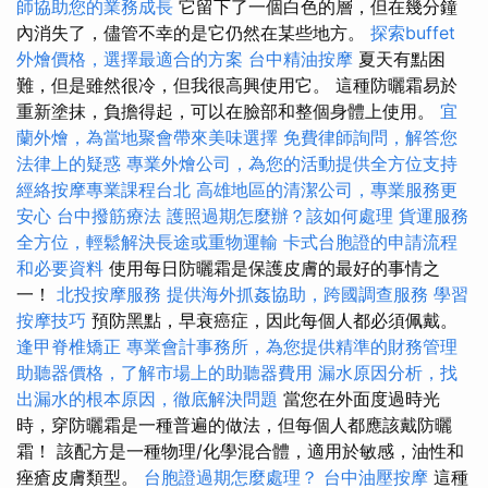
師協助您的業務成長
它留下了一個白色的層，但在幾分鐘
內消失了，儘管不幸的是它仍然在某些地方。
探索buffet
外燴價格，選擇最適合的方案
台中精油按摩
夏天有點困
難，但是雖然很冷，但我很高興使用它。 這種防曬霜易於
重新塗抹，負擔得起，可以在臉部和整個身體上使用。
宜
蘭外燴，為當地聚會帶來美味選擇
免費律師詢問，解答您
法律上的疑惑
專業外燴公司，為您的活動提供全方位支持
經絡按摩專業課程台北
高雄地區的清潔公司，專業服務更
安心
台中撥筋療法
護照過期怎麼辦？該如何處理
貨運服務
全方位，輕鬆解決長途或重物運輸
卡式台胞證的申請流程
和必要資料
使用每日防曬霜是保護皮膚的最好的事情之
一！
北投按摩服務
提供海外抓姦協助，跨國調查服務
學習
按摩技巧
預防黑點，早衰癌症，因此每個人都必須佩戴。
逢甲脊椎矯正
專業會計事務所，為您提供精準的財務管理
助聽器價格，了解市場上的助聽器費用
漏水原因分析，找
出漏水的根本原因，徹底解決問題
當您在外面度過時光
時，穿防曬霜是一種普遍的做法，但每個人都應該戴防曬
霜！ 該配方是一種物理/化學混合體，適用於敏感，油性和
痤瘡皮膚類型。
台胞證過期怎麼處理？
台中油壓按摩
這種