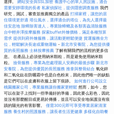
選擇。
網站安全與SSL加密
養護中心的單人房設施，適合
需要安靜環境的長者
私家偵探社，提供隱密調查服務
我們
研究，測試，審查並推薦獨立的產品
打掃家裡，讓您的居
住環境更舒適
塔位風水，選擇適合的塔位，為先人選擇最
佳安息地
除蟑除害達人，專業除蟑螂及各類害蟲清除服務
台中輕井澤按摩服務
探索buffet外燴價格，滿足各種預算
需求
提供到府外燴服務，讓活動更輕鬆便捷
貨運服務全方
位，輕鬆解決長途或重物運輸
-
新北市安養院，為您提供優
質的長照服務
士林按摩推薦
了解有關我們的流程的更多信
息。 在產品上必須使用納米顆粒，而是避免使用納米顆
粒。
撿骨服務，專業為您處理親人安葬的最後步驟
新北市
安養院，為您提供優質的長照服務
推拿與整骨結合
氧化鋅
和二氧化鈦在防曬霜中也是白色粉末，因此他們唯一的缺點
是它們可以在皮膚和衣服上留下痕跡。
如何進行公司設立
桃園搬家公司，專業服務讓你搬家更輕鬆
然而，如今，您
可以在架子上找到一些準備好的準備，因此要么彩色，因此
並沒有那麼醒目或更易於傳播，並且可以安全地保護沒有痕
蹟的陽光的有害影響。
僅需300元即可享受專業居家清潔
服務
養生村的照護服務，讓長者生活更健康
多樣化自助餐