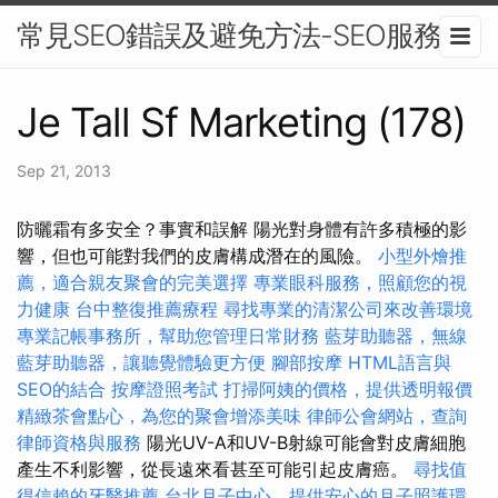
常見SEO錯誤及避免方法-SEO服務
Je Tall Sf Marketing (178)
Sep 21, 2013
防曬霜有多安全？事實和誤解 陽光對身體有許多積極的影
響，但也可能對我們的皮膚構成潛在的風險。
小型外燴推
薦，適合親友聚會的完美選擇
專業眼科服務，照顧您的視
力健康
台中整復推薦療程
尋找專業的清潔公司來改善環境
專業記帳事務所，幫助您管理日常財務
藍芽助聽器，無線
藍芽助聽器，讓聽覺體驗更方便
腳部按摩
HTML語言與
SEO的結合
按摩證照考試
打掃阿姨的價格，提供透明報價
精緻茶會點心，為您的聚會增添美味
律師公會網站，查詢
律師資格與服務
陽光UV-A和UV-B射線可能會對皮膚細胞
產生不利影響，從長遠來看甚至可能引起皮膚癌。
尋找值
得信賴的牙醫推薦
台北月子中心，提供安心的月子照護環