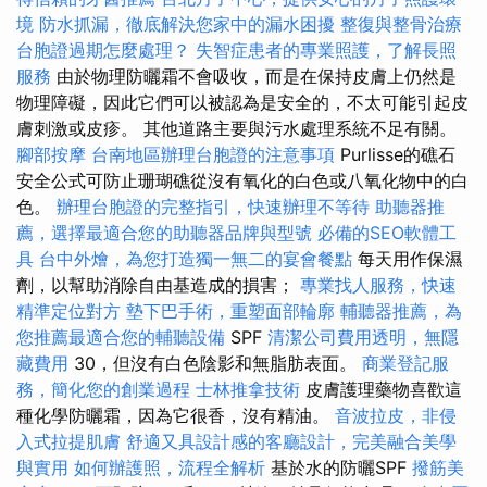
境
防水抓漏，徹底解決您家中的漏水困擾
整復與整骨治療
台胞證過期怎麼處理？
失智症患者的專業照護，了解長照
服務
由於物理防曬霜不會吸收，而是在保持皮膚上仍然是
物理障礙，因此它們可以被認為是安全的，不太可能引起皮
膚刺激或皮疹。 其他道路主要與污水處理系統不足有關。
腳部按摩
台南地區辦理台胞證的注意事項
Purlisse的礁石
安全公式可防止珊瑚礁從沒有氧化的白色或八氧化物中的白
色。
辦理台胞證的完整指引，快速辦理不等待
助聽器推
薦，選擇最適合您的助聽器品牌與型號
必備的SEO軟體工
具
台中外燴，為您打造獨一無二的宴會餐點
每天用作保濕
劑，以幫助消除自由基造成的損害；
專業找人服務，快速
精準定位對方
墊下巴手術，重塑面部輪廓
輔聽器推薦，為
您推薦最適合您的輔聽設備
SPF
清潔公司費用透明，無隱
藏費用
30，但沒有白色陰影和無脂肪表面。
商業登記服
務，簡化您的創業過程
士林推拿技術
皮膚護理藥物喜歡這
種化學防曬霜，因為它很香，沒有精油。
音波拉皮，非侵
入式拉提肌膚
舒適又具設計感的客廳設計，完美融合美學
與實用
如何辦護照，流程全解析
基於水的防曬SPF
撥筋美