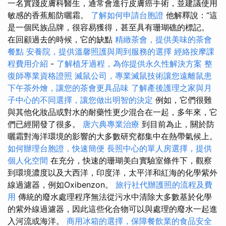
一名實踐皮膚科醫生，通常會進行皮膚癌手術，並建議使用
敏感的香蕉船防曬霜。
了解如何申請台胞證
他解釋說：“這
是一個民族品牌，很容易獲得，甚至具有珊瑚礁的標記。
在回顧過去的時候，它的缺點
精緻茶會，提供美味的茶會
餐點
安養院，提供溫馨照護與周到服務的選擇
經絡按摩課
程費用介紹
-
了解植牙過程，為你提供永久性解決方案
整
復師專業資格證照
滅鼠公司，專業滅鼠技術讓您遠離鼠患
下午茶外燴，讓您的茶會更具品味
了解產後護理之家與月
子中心的不同選擇，讓您做出明智的決定
例如，它們很難
與其他化妝品或對水的耐藥性更少混合在一起，多年來，它
們已經開發了很多。
唐六典專業治療
到目前為止，關於防
曬霜對海洋環境的影響的大多數研究都集中在熱帶氣候上。
如何辦理台胞證，快速簡便
長照中心的單人房選擇，提供
個人化空間
在充分，快速的珊瑚美白實驗室條件下，觀察
到環境濃度以及大西洋，印度洋，太平洋和紅海的化學紫外
線過濾器，例如Oxibenzon。
旅行社代辦護照的流程及費
用
傳統的廢水處理程序無法從污水中清除大多數基於化學
的紫外線過濾器，因此這些化合物可以與處理的廢水一起進
入河流或海洋。
商用冰箱的選擇，保障餐飲業的食品安全