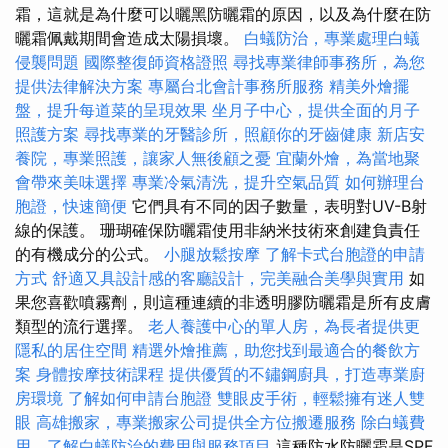
霜，這就是為什麼可以曬黑防曬霜的原因，以及為什麼在防
曬霜佩戴期間會造成太陽損壞。
白蟻防治，專業處理白蟻
侵襲問題
國際整復師資格證照
尋找專業律師事務所，為您
提供法律解決方案
專屬台北會計事務所服務
精美外燴擺
盤，提升每道菜的呈現效果
坐月子中心，提供全面的月子
照護方案
尋找專業的牙醫診所，照顧你的牙齒健康
新店安
養院，專業照護，讓家人無後顧之憂
宜蘭外燴，為當地聚
會帶來美味選擇
專業冷氣清洗，提升空氣品質
如何辦理台
胞證，快速簡便
它們具有不同的因子數量，表明對UV-B射
線的保護。 珊瑚確保防曬霜使用非納米技術來創建負責任
的有機成分的公式。
小腿放鬆按摩
了解卡式台胞證的申請
方式
舒適又具設計感的客廳設計，完美融合美學與實用
如
果您喜歡噴霧劑，則這種連續的非透明膠防曬霜是所有皮膚
類型的流行選擇。
老人養護中心的單人房，為長者提供更
隱私的居住空間
精選外燴推薦，助您找到最適合的餐飲方
案
身體按摩技術課程
提供優質的不鏽鋼廚具，打造專業廚
房環境
了解如何申請台胞證
雙眼皮手術，輕鬆擁有迷人雙
眼
高雄搬家，專業搬家公司提供全方位搬遷服務
除白蟻費
用，了解白蟻防治的費用與服務項目
這種防水防曬霜是SPF