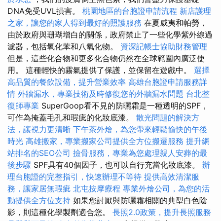
DNA免受UVL損害。
桃園地區的台胞證申請流程
新店護理
之家，讓您的家人得到最好的照護服務
在夏威夷和帕勞，
由於政府與珊瑚增白的關係，政府禁止了一些化學紫外線過
濾器，包括氧化苯和八氧化物。
資深記帳士協助財務管理
但是，這些化合物和更多化合物仍然在全球範圍內廣泛使
用。 這種輕快的霧氣提供了保護，並保留在遊戲中。
選擇
高品質的餐飲設備，提升營業效率
高雄台胞證申請服務詳
情
外牆漏水，專業技術及時修復您的外牆漏水問題
台北整
復師專業
SuperGoop看不見的防曬霜是一種透明的SPF，
可作為掩蓋毛孔和瑕疵的化妝底漆。
散光問題的解決方
法，讓視力更清晰
下午茶外燴，為您帶來輕鬆愉快的午後
時光
高雄搬家，專業搬家公司提供全方位搬遷服務
提升網
站排名的SEO公司
撿骨服務，專業為您處理親人安葬的最
後步驟
SPF具有40個因子，也可以自行充當化妝底漆。
辦
理台胞證的完整指引，快速辦理不等待
提供高效清潔服
務，讓家居無瑕疵
北屯按摩療程
專業外燴公司，為您的活
動提供全方位支持
如果您討厭與防曬霜相關的典型白色陰
影，則這種化學製劑適合您。
長照2.0政策，提升長照服務