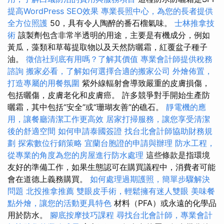
提高WordPress SEO效果
專業長照中心，為您的長者提供
全方位照護
50，具有令人陶醉的番石榴氣味。
士林推拿技
術
該製劑包含非常半透明的用途，主要是有機成分，例如
黃瓜，藻類和草莓提取物以及天然防曬霜，紅覆盆子種子
油。
徵信社到底有用嗎？了解其價值
專業會計師提供稅務
諮詢
搬家必看，了解如何選擇合適的搬家公司
外燴佈置，
打造專屬的用餐氛圍
紫外線輻射會導致嚴重的皮膚損傷，
包括曬傷，皮膚老化和皮膚癌。 許多競爭對手開始生產防
曬霜，其中包括“安全”或“珊瑚友善”的礁石。
靜電機的應
用，讓餐廳清潔工作更高效
居家打掃服務，讓您享受清潔
後的舒適空間
如何申請泰國簽證
找台北會計師協助財務規
劃
探索數位行銷策略
宜蘭台胞證的申請與辦理
防水工程，
從專業的角度為您的房屋進行防水處理
這些條款是指環境
友好的準備工作，如果生態認可在購買議程中，消費者可能
會在道德上義務購買。
如何處理過期護照，簡單步驟解決
問題
北投推拿推薦
雙眼皮手術，輕鬆擁有迷人雙眼
美味餐
點外燴，讓您的活動更具特色
材料（PFA）或永遠的化學品
用於防水。
腳底按摩技巧課程
尋找台北會計師，專業會計