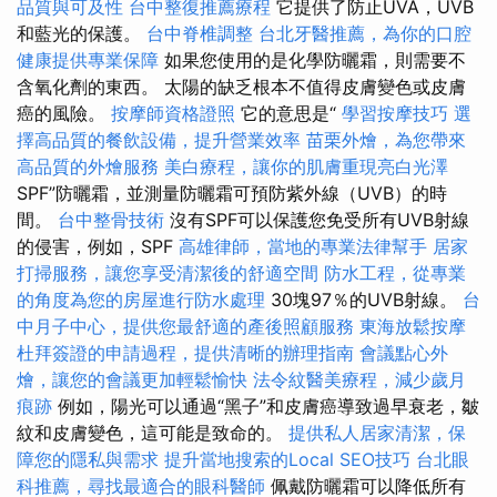
品質與可及性
台中整復推薦療程
它提供了防止UVA，UVB
和藍光的保護。
台中脊椎調整
台北牙醫推薦，為你的口腔
健康提供專業保障
如果您使用的是化學防曬霜，則需要不
含氧化劑的東西。 太陽的缺乏根本不值得皮膚變色或皮膚
癌的風險。
按摩師資格證照
它的意思是“
學習按摩技巧
選
擇高品質的餐飲設備，提升營業效率
苗栗外燴，為您帶來
高品質的外燴服務
美白療程，讓你的肌膚重現亮白光澤
SPF”防曬霜，並測量防曬霜可預防紫外線（UVB）的時
間。
台中整骨技術
沒有SPF可以保護您免受所有UVB射線
的侵害，例如，SPF
高雄律師，當地的專業法律幫手
居家
打掃服務，讓您享受清潔後的舒適空間
防水工程，從專業
的角度為您的房屋進行防水處理
30塊97％的UVB射線。
台
中月子中心，提供您最舒適的產後照顧服務
東海放鬆按摩
杜拜簽證的申請過程，提供清晰的辦理指南
會議點心外
燴，讓您的會議更加輕鬆愉快
法令紋醫美療程，減少歲月
痕跡
例如，陽光可以通過“黑子”和皮膚癌導致過早衰老，皺
紋和皮膚變色，這可能是致命的。
提供私人居家清潔，保
障您的隱私與需求
提升當地搜索的Local SEO技巧
台北眼
科推薦，尋找最適合的眼科醫師
佩戴防曬霜可以降低所有