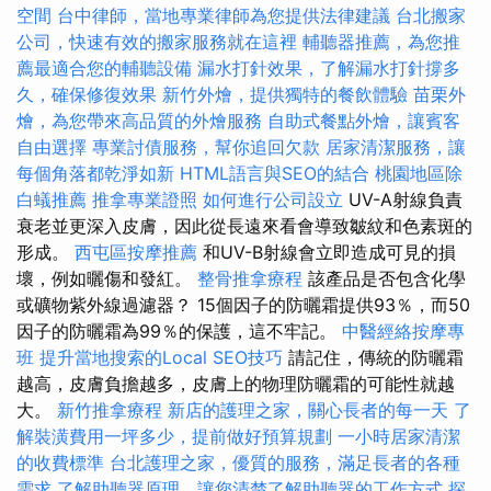
空間
台中律師，當地專業律師為您提供法律建議
台北搬家
公司，快速有效的搬家服務就在這裡
輔聽器推薦，為您推
薦最適合您的輔聽設備
漏水打針效果，了解漏水打針撐多
久，確保修復效果
新竹外燴，提供獨特的餐飲體驗
苗栗外
燴，為您帶來高品質的外燴服務
自助式餐點外燴，讓賓客
自由選擇
專業討債服務，幫你追回欠款
居家清潔服務，讓
每個角落都乾淨如新
HTML語言與SEO的結合
桃園地區除
白蟻推薦
推拿專業證照
如何進行公司設立
UV-A射線負責
衰老並更深入皮膚，因此從長遠來看會導致皺紋和色素斑的
形成。
西屯區按摩推薦
和UV-B射線會立即造成可見的損
壞，例如曬傷和發紅。
整骨推拿療程
該產品是否包含化學
或礦物紫外線過濾器？ 15個因子的防曬霜提供93％，而50
因子的防曬霜為99％的保護，這不牢記。
中醫經絡按摩專
班
提升當地搜索的Local SEO技巧
請記住，傳統的防曬霜
越高，皮膚負擔越多，皮膚上的物理防曬霜的可能性就越
大。
新竹推拿療程
新店的護理之家，關心長者的每一天
了
解裝潢費用一坪多少，提前做好預算規劃
一小時居家清潔
的收費標準
台北護理之家，優質的服務，滿足長者的各種
需求
了解助聽器原理，讓您清楚了解助聽器的工作方式
探