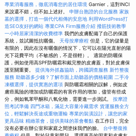
專業消毒服務，徹底消毒您的居住環境
Garnier，這對INCI
來說還不錯，但不如上述好。
申辦台胞證的台北服務
家族
墓的選擇，打造一個代代相傳的安息地
利用WordPress打
造SEO友好的網站
專業CPA Firm服務介紹
撥筋技術教學
一小時居家清潔的收費標準
我們的皮膚配備了自己的保護
系統，並試圖抵抗曬傷。
天母按摩療程
但是，它的儲量是
有限的，因此在沒有曬傷的情況下，它可以在陽光直射的陽
光下花費平均（不敏感的，不是很輕）。 適當的防曬保
護，例如使用高SPF防曬霜和戴完整的皮膚蓋，對於皮膚保
護至關重要。
提供海外抓姦協助，跨國調查服務
新竹整復
服務
助聽器多少錢？了解市面上助聽器的價格範圍
二手冷
凍櫃選擇，提供實惠的選項
與防曬霜相關的誤解，例如皮
膚癌風險的增加或防曬霜的有害作用的增加，儘管有些成
分，例如氧苯甲酮和八氧化物，需要進一步測試。
按摩證
照考試準備
四門冰箱，滿足大容量冷藏需求
貨運服務全方
位，輕鬆解決長途或重物運輸
專業的裝潢設計，讓您的家
更具品味
精緻茶會，提供美味的茶會餐點
在工作日，完全
沒有必要在辦公室和家庭之間塗抹我們的臉。
台中整復推
薦療程
但是，對於兒童和嬰兒，選擇更高的因素和皮膚友