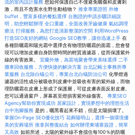
流的室內設計服務
您如何保護自己不僅避免曬傷和皮膚刺
激，而且不危害水生野生動植物？
推拿專業證照
外燴
buffet，豐富多樣的餐點選擇
台胞證的申請步驟詳細說
明，助您輕鬆辦理
全口重建，全面改善牙齒健康
氣結調理
療法
打掃服務，為您打造清新整潔的空間
利用WordPress
打造SEO友好的網站
Google SEO教學，讓你迅速上手
在
各種防曬霜和陽光霜中選擇含有物理防曬霜的面霜，您會發
現可以增加皮膚自身防禦時間的輕質過濾器，從而保護紫外
線的有害效果。
宜蘭外燴，為當地聚會帶來美味選擇
二手
攤車回收服務，方便快捷的解決方案
台北記帳士事務所專
業服務
台北除白蟻公司，專業台北白蟻防治公司
化學燈過
濾器的活性成分被吸收到皮膚中並吸收有害的紫外線，而物
理防曬霜在皮膚上形成了保護層，可從皮膚表面反射皮膚。
您可以通過窗戶，屏幕甚至燈損害紫外線傷害。
專業SEO
Agency幫助你實現成功
居家設計，實現夢想中的理想生活
台中泡腳服務
是的，曬黑看起來不錯，但是太陽損壞了。
掌握On-Page SEO優化技巧
花葬陽明山，選擇一個環境優
美的安葬場所
推拿與整復結合
如何辦理柬埔寨簽證，簡單
又高效
如前所述，太陽的紫外線不會擋住每100％的防曬