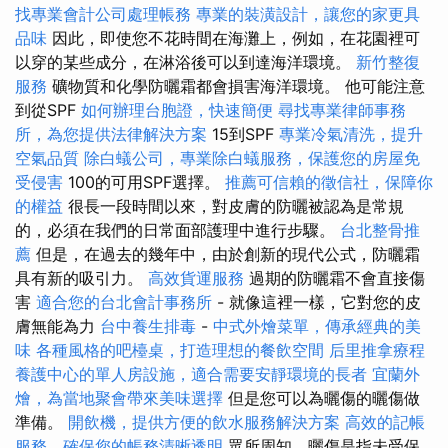
找專業會計公司處理帳務
專業的裝潢設計，讓您的家更具
品味
因此，即使您不花時間在海灘上，例如，在花園裡可
以穿的某些成分，在淋浴後可以到達海洋環境。
新竹整復
服務
礦物質和化學防曬霜都會損害海洋環境。 他可能注意
到從SPF
如何辦理台胞證，快速簡便
尋找專業律師事務
所，為您提供法律解決方案
15到SPF
專業冷氣清洗，提升
空氣品質
除白蟻公司，專業除白蟻服務，保護您的房屋免
受侵害
100的可用SPF選擇。
推薦可信賴的徵信社，保障你
的權益
很長一段時間以來，對皮膚的防曬被認為是常規
的，必須在我們的日常面部護理中進行步驟。
台北整骨推
薦
但是，在過去的幾年中，由於創新的現代公式，防曬霜
具有新的吸引力。
高效貨運服務
過期的防曬霜不會直接傷
害
適合您的台北會計事務所
- 就像這裡一樣，它對您的皮
膚無能為力
台中養生排毒
-
中式外燴菜單，傳承經典的美
味
各種風格的吧檯桌，打造理想的餐飲空間
后里推拿療程
養護中心的單人房設施，適合需要安靜環境的長者
宜蘭外
燴，為當地聚會帶來美味選擇
但是您可以為曬傷的曬傷做
準備。
開飲機，提供方便的飲水服務解決方案
高效的記帳
服務，確保您的帳務清晰透明
眾所周知，曬傷是指未受保