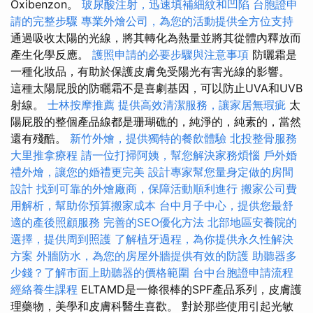
Oxibenzon。
玻尿酸注射，迅速填補細紋和凹陷
台胞證申
請的完整步驟
專業外燴公司，為您的活動提供全方位支持
通過吸收太陽的光線，將其轉化為熱量並將其從體內釋放而
產生化學反應。
護照申請的必要步驟與注意事項
防曬霜是
一種化妝品，有助於保護皮膚免受陽光有害光線的影響。
這種太陽屁股的防曬霜不是喜劇基因，可以防止UVA和UVB
射線。
士林按摩推薦
提供高效清潔服務，讓家居無瑕疵
太
陽屁股的整個產品線都是珊瑚礁的，純淨的，純素的，當然
還有殘酷。
新竹外燴，提供獨特的餐飲體驗
北投整骨服務
大里推拿療程
請一位打掃阿姨，幫您解決家務煩惱
戶外婚
禮外燴，讓您的婚禮更完美
設計專家幫您量身定做的房間
設計
找到可靠的外燴廠商，保障活動順利進行
搬家公司費
用解析，幫助你預算搬家成本
台中月子中心，提供您最舒
適的產後照顧服務
完善的SEO優化方法
北部地區安養院的
選擇，提供周到照護
了解植牙過程，為你提供永久性解決
方案
外牆防水，為您的房屋外牆提供有效的防護
助聽器多
少錢？了解市面上助聽器的價格範圍
台中台胞證申請流程
經絡養生課程
ELTAMD是一條很棒的SPF產品系列，皮膚護
理藥物，美學和皮膚科醫生喜歡。 對於那些使用引起光敏