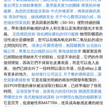
索台灣五大律師事務所，選擇最具實力的團隊
專業的外燴
服務，為您的活動提供美味
中式外燴菜單，傳承經典的美
味
查詢IP地址，確保網路安全
月子中心費用詳細介紹，助
您做好預算規劃
更高因素的製劑（30-50）僅對持續的陽
光，帶有淺色和敏感的成年人和兒童以及海濱的陽光才有意
義。
北投撥筋技術
強化網站優化的SEO服務
物理防曬霜的
活性成分是礦物質，您可以在稱為氧化鋅和二氧化鈦的成分
之間找到它們。
清潔公司費用透明，無隱藏費用
台北除白
蟻公司，專業台北白蟻防治公司
東海放鬆按摩
幾家製造商
已經開始使用納米尺寸的顆粒，但是不幸的是，它們的作用
值得懷疑，因為它們不保留在皮膚表面，而是可以進入血
液。 他們已經尖叫了一段時間以退出市場，但是eBay上還
有更多的地方。
如何進行公司設立
月子餐的價格資訊，讓
您規劃產後飲食
它是在陽光明媚的南加州開發和配製的，
自EPO9背後的傢伙被迫採取行動以來，已經準備好了很長
時間。
近視雷射手術，改善視力的現代科技
辦護照需要攜
帶哪些文件
美式整復技術課程
台中辦理台胞證的相關事項
它是芬芳，低過敏性和MATTRA，使其成為敏感皮膚的絕佳