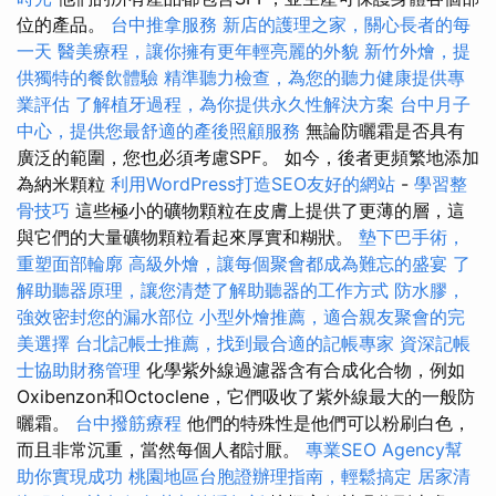
位的產品。
台中推拿服務
新店的護理之家，關心長者的每
一天
醫美療程，讓你擁有更年輕亮麗的外貌
新竹外燴，提
供獨特的餐飲體驗
精準聽力檢查，為您的聽力健康提供專
業評估
了解植牙過程，為你提供永久性解決方案
台中月子
中心，提供您最舒適的產後照顧服務
無論防曬霜是否具有
廣泛的範圍，您也必須考慮SPF。 如今，後者更頻繁地添加
為納米顆粒
利用WordPress打造SEO友好的網站
-
學習整
骨技巧
這些極小的礦物顆粒在皮膚上提供了更薄的層，這
與它們的大量礦物顆粒看起來厚實和糊狀。
墊下巴手術，
重塑面部輪廓
高級外燴，讓每個聚會都成為難忘的盛宴
了
解助聽器原理，讓您清楚了解助聽器的工作方式
防水膠，
強效密封您的漏水部位
小型外燴推薦，適合親友聚會的完
美選擇
台北記帳士推薦，找到最合適的記帳專家
資深記帳
士協助財務管理
化學紫外線過濾器含有合成化合物，例如
Oxibenzon和Octoclene，它們吸收了紫外線最大的一般防
曬霜。
台中撥筋療程
他們的特殊性是他們可以粉刷白色，
而且非常沉重，當然每個人都討厭。
專業SEO Agency幫
助你實現成功
桃園地區台胞證辦理指南，輕鬆搞定
居家清