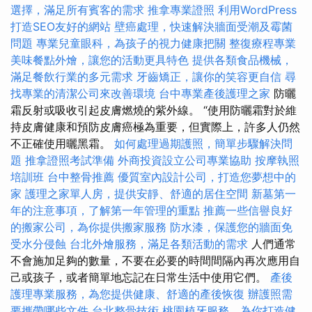
選擇，滿足所有賓客的需求
推拿專業證照
利用WordPress
打造SEO友好的網站
壁癌處理，快速解決牆面受潮及霉菌
問題
專業兒童眼科，為孩子的視力健康把關
整復療程專業
美味餐點外燴，讓您的活動更具特色
提供各類食品機械，
滿足餐飲行業的多元需求
牙齒矯正，讓你的笑容更自信
尋
找專業的清潔公司來改善環境
台中專業產後護理之家
防曬
霜反射或吸收引起皮膚燃燒的紫外線。 “使用防曬霜對於維
持皮膚健康和預防皮膚癌極為重要，但實際上，許多人仍然
不正確使用曬黑霜。
如何處理過期護照，簡單步驟解決問
題
推拿證照考試準備
外商投資設立公司專業協助
按摩執照
培訓班
台中整骨推薦
優質室內設計公司，打造您夢想中的
家
護理之家單人房，提供安靜、舒適的居住空間
新墓第一
年的注意事項，了解第一年管理的重點
推薦一些信譽良好
的搬家公司，為你提供搬家服務
防水漆，保護您的牆面免
受水分侵蝕
台北外燴服務，滿足各類活動的需求
人們通常
不會施加足夠的數量，不要在必要的時間間隔內再次應用自
己或孩子，或者簡單地忘記在日常生活中使用它們。
產後
護理專業服務，為您提供健康、舒適的產後恢復
辦護照需
要攜帶哪些文件
台北整骨技術
桃園植牙服務，為你打造健