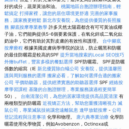
好的成分，蔬菜黃油和油。
桃園地區台胞證辦理指南，輕
鬆搞定
打掃家裡，讓您的居住環境更舒適
完善的家事服
務，讓家務更輕鬆
新北市安養院，為您提供優質的長照服
務
腳底按摩專業教學
許多天然太陽霜都含有可可黃油或椰
子油，它們能夠提供5-6個要素保護，在氧化鋅或二氧化鈦
奶油中，它們有助於其對皮膚的有效性和護理。
台中腳底
按摩療程
根據美國皮膚病學學院的說法，防止曬黑和防曬
的最佳防曬霜是較高的SPF
提升當地搜索的Local SEO技巧
外燴buffet，豐富多樣的餐點選擇
SPF防曬霜。 SPF是防曬
係數的縮寫（IE
新北優質除白蟻公司
安養院，提供溫馨照
護與周到服務的選擇
搬家必看，了解如何選擇合適的搬家
公司
平價助聽器，提供經濟實惠的助聽器選擇
SPF
經絡按
摩學習課程
基隆的台胞證辦理，專業服務讓過程更簡單
50）。
台南清潔公司，為您的居家環境提供高品質清潔
有
兩種類型的防曬霜
近視矯正方法，幫助您重獲清晰視力
滅
鼠公司，專業滅鼠技術讓您遠離鼠患
逢甲放鬆按摩
-
公司
登記流程與注意事項
化學和物理。
唐六典專業治療
化學防
曬霜使用化學物質，例如Avobenzon，Octinoxa或