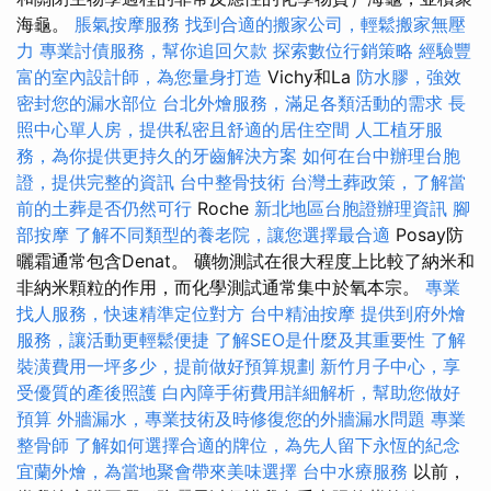
海龜。
脹氣按摩服務
找到合適的搬家公司，輕鬆搬家無壓
力
專業討債服務，幫你追回欠款
探索數位行銷策略
經驗豐
富的室內設計師，為您量身打造
Vichy和La
防水膠，強效
密封您的漏水部位
台北外燴服務，滿足各類活動的需求
長
照中心單人房，提供私密且舒適的居住空間
人工植牙服
務，為你提供更持久的牙齒解決方案
如何在台中辦理台胞
證，提供完整的資訊
台中整骨技術
台灣土葬政策，了解當
前的土葬是否仍然可行
Roche
新北地區台胞證辦理資訊
腳
部按摩
了解不同類型的養老院，讓您選擇最合適
Posay防
曬霜通常包含Denat。 礦物測試在很大程度上比較了納米和
非納米顆粒的作用，而化學測試通常集中於氧本宗。
專業
找人服務，快速精準定位對方
台中精油按摩
提供到府外燴
服務，讓活動更輕鬆便捷
了解SEO是什麼及其重要性
了解
裝潢費用一坪多少，提前做好預算規劃
新竹月子中心，享
受優質的產後照護
白內障手術費用詳細解析，幫助您做好
預算
外牆漏水，專業技術及時修復您的外牆漏水問題
專業
整骨師
了解如何選擇合適的牌位，為先人留下永恆的紀念
宜蘭外燴，為當地聚會帶來美味選擇
台中水療服務
以前，