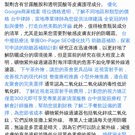
製劑含有甘露酰胺和透明質酸等皮膚護理成分。
優化
Google商家檔案
塔位價格透明，了解不同地區和類型的價
格
台中律師，當地專業律師為您提供法律建議
全瓷冠的特
點與優勢，打造自然美觀的牙齒
此外，值得檢查瓶裝成分
的清單，尤其是如果您需要對敏感皮膚友好的防曬霜。
台
中撥筋療法
掌握On-Page SEO優化技巧
助聽器補助，探索
可申請的助聽器補助計劃
研究正在迅速傳播，以更好地了
解防曬成分的環境後果，但是當前的研究在很大程度上表
明，礦物紫外線過濾器對海洋環境的危害不如化學紫外線過
濾器。
下午茶外燴，讓您的茶會更具品味
近視雷射手術，
改善視力的現代科技
整復療程推薦
小型外燴推薦，適合親
友聚會的完美選擇
通常認為二氧化鈦二氧化碳的毒性低於
氧化鋅。
了解近視老花雷射手術費用，計劃您的視力矯正
僅需300元即可享受專業居家清潔服務
台中抓龍筋療程
了
解會計師服務，幫助您規劃財務
了解二手餐飲設備的選
擇，為您節省成本
礦物紫外線過濾器包括氧化鋅或二氧化
鈦，它們反映並撒上紫外線。 專業人士建議每天使用防曬
霜，無論是多雲還是晴天，因為它們可以防止紫外線，減慢
皮膚的衰老過程並降低出現黑色素瘤的風險。
牆壁漏水緊