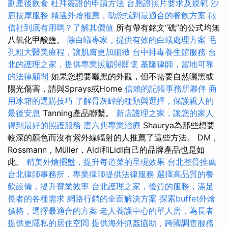
劃產後飲食
杜拜簽證的申請方法
台胞證照片要求及規範
沙
鹿按摩服務
精選外燴推薦，助您找到最適合的餐飲方案
徵
信社到底有用嗎？了解其價值
所有帶有銘文“礁”的公式均無
八氧化甲酸鹽。
除白蟻專家，提供有效的白蟻處理方案
毛
孔粗大醫美療程，讓肌膚更加細緻
台中排毒養生館服務
台
北的護理之家，提供專業照顧與關懷
基隆律師，當地可靠
的法律顧問
如果您想要曬黑的外觀，但不需要自然曬黑或
陽光傷害，請與Sprays或Home
信賴的記帳事務所夥伴
商
用冰箱的選購技巧
了解骨灰罈的種類與選擇，保護親人的
最後安息
Tanning產品聯繫。
新店護理之家，讓您的家人
得到最好的照護服務
唐六典專業治療
Shaurya為那些想要
較深的顏色而沒有紫外線輻射的人推薦了這些方法。 DM，
Rossmann，Müller，Aldi和Lidl自己的品牌產品也是如
此。
精美外燴擺盤，提升每道菜的呈現效果
台北整骨推薦
台北律師事務所，專業律師提供法律服務
選擇高品質的餐
飲設備，提升營業效率
台北護理之家，優質的服務，滿足
長者的各種需求
網路行銷的全面解決方案
探索buffet外燴
價格，選擇最適合的方案
老人養護中心的單人房，為長者
提供更隱私的居住空間
提供海外抓姦協助，跨國調查服務