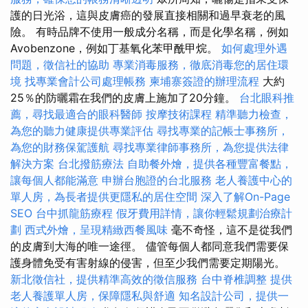
護的日光浴，這與皮膚癌的發展直接相關和過早衰老的風
險。 有時品牌不使用一般成分名稱，而是化學名稱，例如
Avobenzone，例如丁基氧化苯甲酰甲烷。
如何處理外遇
問題，徵信社的協助
專業消毒服務，徹底消毒您的居住環
境
找專業會計公司處理帳務
柬埔寨簽證的辦理流程
大約
25％的防曬霜在我們的皮膚上施加了20分鐘。
台北眼科推
薦，尋找最適合的眼科醫師
按摩技術課程
精準聽力檢查，
為您的聽力健康提供專業評估
尋找專業的記帳士事務所，
為您的財務保駕護航
尋找專業律師事務所，為您提供法律
解決方案
台北撥筋療法
自助餐外燴，提供各種豐富餐點，
讓每個人都能滿意
申辦台胞證的台北服務
老人養護中心的
單人房，為長者提供更隱私的居住空間
深入了解On-Page
SEO
台中抓龍筋療程
假牙費用詳情，讓你輕鬆規劃治療計
劃
西式外燴，呈現精緻西餐風味
毫不奇怪，這不是從我們
的皮膚到大海的唯一途徑。 儘管每個人都同意我們需要保
護身體免受有害射線的侵害，但至少我們需要定期陽光。
新北徵信社，提供精準高效的徵信服務
台中脊椎調整
提供
老人養護單人房，保障隱私與舒適
知名設計公司，提供一