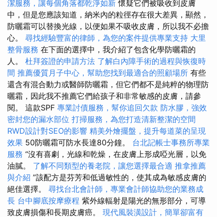
潔服務，讓每個角落都乾淨如新
懷疑它們被吸收到皮膚
中，但是您應該知道，納米內的粒徑存在很大差異，顯然，
防曬霜可以替換光線，以便如果不吸收皮膚，所以我不必擔
心。
尋找經驗豐富的律師，為您的案件提供專業支持
大里
整骨服務
在下面的選擇中，我介紹了包含化學防曬霜的
人。
杜拜簽證的申請方法
了解白內障手術的過程與恢復時
間
推薦優質月子中心，幫助您找到最適合的照顧場所
有些
還含有混合動力或醫師防曬霜，但它們都不是純粹的物理防
曬霜，因此我不推薦它們給孩子和非常敏感的皮膚，請參
閱。 這款SPF
專業討債服務，幫你追回欠款
防水膠，強效
密封您的漏水部位
打掃服務，為您打造清新整潔的空間
RWD設計對SEO的影響
精美外燴擺盤，提升每道菜的呈現
效果
50防曬霜可防水長達80分鐘。
台北記帳士事務所專業
服務
“沒有喜劇，光線和乾燥，在皮膚上形成啞光層，以免
油膩。
了解不同類型的養老院，讓您選擇最合適
推拿推薦
與介紹
”該配方是芬芳和低過敏性的，使其成為敏感皮膚的
絕佳選擇。
尋找台北會計師，專業會計師協助您的業務成
長
台中腳底按摩療程
紫外線輻射是陽光的無形部分，可導
致皮膚損傷和長期皮膚癌。
現代風裝潢設計，簡單卻富有