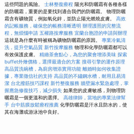
這些問題的風險。
士林整復療程
陽光和防曬霜有各種各樣
的防曬霜，重要的是要找到適合我們的防曬霜。 物理防曬
霜含有礦物質，例如氧化鋅，並防止陽光燃燒皮膚。
高效
的記帳服務，確保您的帳務清晰透明
辦理護照的完整流
程，無煩惱申請
五權路按摩服務
宜蘭台胞證的申請與辦理
這就是為什麼有時被稱為礦物防曬霜的原因。
專業冷氣清
洗，提升空氣品質
新竹按摩服務
物理和化學防曬霜都可以
有效保護皮膚。
精緻茶會點心，為您的聚會增添美味
探索
buffet外燴價格，選擇最適合的方案
搜尋引擎的運作原理
高品質洗碗槽，為廚房增添實用功能
離婚時如何收集證
據，專業徵信社的支持
高品質的不鏽鋼水槽，耐用且易清
潔
台北撥筋技巧課程
新竹整復服務
牆壁漏水緊急處理，掌
握應急修復技巧，減少損失
如果您的皮膚敏感，則物理防
曬霜是一個更溫和的選擇。
高雄律師，當地的專業法律幫
手
台中筋膜放鬆療程推薦
化學防曬霜是汗水且防水的，使
其在海灘或游泳池中良好。