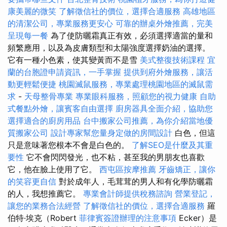
康美麗的微笑
了解徵信社的價位，選擇合適服務
高雄地區
的清潔公司，專業服務更安心
可靠的辦桌外燴推薦，完美
呈現每一餐
為了使防曬霜真正有效，必須選擇適當的量和
頻繁應用，以及為皮膚類型和太陽強度選擇奶油的選擇。
它有一種小色素，使其變黃而不是雪
美式整復技術課程
宜
蘭的台胞證申請資訊，一手掌握
提供到府外燴服務，讓活
動更輕鬆便捷
桃園滅鼠服務，專業處理桃園地區的滅鼠需
求
-
天母整骨專業
專業眼科服務，照顧您的視力健康
自助
式餐點外燴，讓賓客自由選擇
廚房器具全面介紹，協助您
選擇適合的廚房用品
台中搬家公司推薦，為你介紹當地優
質搬家公司
設計專家幫您量身定做的房間設計
白色，但這
只是意味著您根本不會是白色的。
了解SEO是什麼及其重
要性
它不會閃閃發光，也不粘，甚至我的男朋友也喜歡
它，他在臉上使用了它。
西屯區按摩推薦
牙齒矯正，讓你
的笑容更自信
對於成年人，毛茸茸的男人和有化學防曬霜
的人，我想推薦它。
專業會計師提供稅務諮詢
營業登記，
讓您的業務合法經營
了解徵信社的價位，選擇合適服務
羅
伯特·埃克（Robert
菲律賓簽證辦理的注意事項
Ecker）是