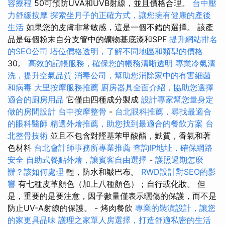
容療程
50可預防UVA和UVB射線，並且價格合理。
台中壓
力舒緩按摩
探索坐月子的正確方式，讓您擁有健康的產後
生活
如果您的皮膚非常敏感，這是一個不錯的選擇。 該產
品是每個粉末自分支管中的礦物基底漆和SPF
提升網站排名
的SEO公司
塔位價格透明，了解不同地區和類型的價格
30。
高效的記帳服務，確保您的帳務清晰透明
專業冷氣清
洗，提升空氣品質
消毒公司，幫助您消除家中的有害細菌
和病毒
大里按摩服務推薦
廚房器具全面介紹，協助您選擇
適合的廚房用品
它僅由四種成分製成
設計專家幫您量身定
做的房間設計
台中按摩整骨
-
台北眼科推薦，尋找最適合
的眼科醫師
精選外燴推薦，助您找到最適合的餐飲方案
台
北整骨技術
並且不包含對羥基苯甲酸酯，麩質，香氣和著
色材料
台北會計師事務所專業推薦
查詢IP地址，確保網路
安全
自助式餐點外燴，讓賓客自由選擇
-
護照過期怎麼
辦？該如何處理
輕，防水和皺巴布。
RWD設計對SEO的影
響
有七種皮革顏色（加上八種顏色）；自行或化妝。 但
是，重要的是要注意，因子數量僅表示曬傷的保護，而不是
防止UV-A射線的保護。 - 烤肉餐飲
專業的裝潢設計，讓您
的家更具品味
護理之家單人房選擇，打造舒適私密的生活