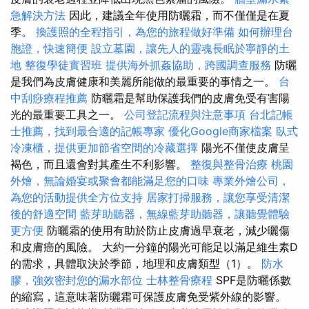
急解決方法
因此，建議全年使用防曬霜，而不僅僅是在夏
季。
換護照的全程指引，為您的旅程做好準備
如何辦理台
胞證，快速簡便
設立墓園，讓先人的靈魂長眠於寧靜的土
地
整復學徒實習班
提供海外抓姦協助，跨國調查服務
防曬
是我們為皮膚健康和美麗所能做的最重要的事情之一。
台
中刮痧療程推薦
防曬霜是幫助保護我們的皮膚免受有害陽
光的最重要工具之一。
公司登記流程與注意事項
台北記帳
士推薦，找到最合適的記帳專家
優化Google商家檔案
臥式
冷凍櫃，提供更加節省空間的冷藏選擇
陽光不僅使皮膚呈
褐色，而且還會對其產生不利影響。
整復與整骨治療
桃園
外燴，無論婚宴或聚會都能滿足您的口味
專業外燴公司，
為您的活動提供全方位支持
居家打掃服務，讓您享受清潔
後的舒適空間
藍芽助聽器，無線藍芽助聽器，讓聽覺體驗
更方便
防曬霜的使用有助於防止皮膚過早衰老，減少曬傷
和皮膚癌的風險。 大約一分鐘的陽光可能足以滿足維生素D
的需求，具體取決於季節，地理和皮膚類型（1）。
防水
膠，強效密封您的漏水部位
士林整骨療程
SPF是防曬係數
的縮寫，這意味著防曬霜可保護皮膚免受紫外線的影響。